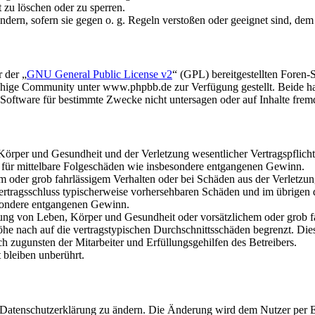
t zu löschen oder zu sperren.
ändern, sofern sie gegen o. g. Regeln verstoßen oder geeignet sind, de
 der „
GNU General Public License v2
“ (GPL) bereitgestellten Foren
hige Community unter www.phpbb.de zur Verfügung gestellt. Beide hab
oftware für bestimmte Zwecke nicht untersagen oder auf Inhalte frem
rper und Gesundheit und der Verletzung wesentlicher Vertragspflichten
ch für mittelbare Folgeschäden wie insbesondere entgangenen Gewinn.
em oder grob fahrlässigem Verhalten oder bei Schäden aus der Verletz
i Vertragsschluss typischerweise vorhersehbaren Schäden und im übrigen
besondere entgangenen Gewinn.
ng von Leben, Körper und Gesundheit oder vorsätzlichem oder grob fah
e nach auf die vertragstypischen Durchschnittsschäden begrenzt. Dies
h zugunsten der Mitarbeiter und Erfüllungsgehilfen des Betreibers.
bleiben unberührt.
e Datenschutzerklärung zu ändern. Die Änderung wird dem Nutzer per E-