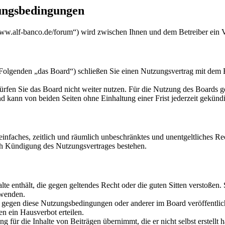
ungsbedingungen
w.alf-banco.de/forum“) wird zwischen Ihnen und dem Betreiber ein V
genden „das Board“) schließen Sie einen Nutzungsvertrag mit dem Bet
rfen Sie das Board nicht weiter nutzen. Für die Nutzung des Boards gel
 kann von beiden Seiten ohne Einhaltung einer Frist jederzeit gekünd
n einfaches, zeitlich und räumlich unbeschränktes und unentgeltliches 
ch Kündigung des Nutzungsvertrages bestehen.
alte enthält, die gegen geltendes Recht oder die guten Sitten verstoßen.
rwenden.
n gegen diese Nutzungsbedingungen oder anderer im Board veröffentli
n ein Hausverbot erteilen.
 für die Inhalte von Beiträgen übernimmt, die er nicht selbst erstellt 