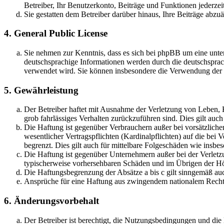
Betreiber, Ihr Benutzerkonto, Beiträge und Funktionen jederzei
Sie gestatten dem Betreiber darüber hinaus, Ihre Beiträge abzu
4. General Public License
Sie nehmen zur Kenntnis, dass es sich bei phpBB um eine unter
deutschsprachige Informationen werden durch die deutschsprac
verwendet wird. Sie können insbesondere die Verwendung der S
5. Gewährleistung
Der Betreiber haftet mit Ausnahme der Verletzung von Leben, Kö
grob fahrlässiges Verhalten zurückzuführen sind. Dies gilt au
Die Haftung ist gegenüber Verbrauchern außer bei vorsätzlich
wesentlicher Vertragspflichten (Kardinalpflichten) auf die be
begrenzt. Dies gilt auch für mittelbare Folgeschäden wie ins
Die Haftung ist gegenüber Unternehmern außer bei der Verletzu
typischerweise vorhersehbaren Schäden und im Übrigen der Höh
Die Haftungsbegrenzung der Absätze a bis c gilt sinngemäß auc
Ansprüche für eine Haftung aus zwingendem nationalem Recht 
6. Änderungsvorbehalt
Der Betreiber ist berechtigt, die Nutzungsbedingungen und di