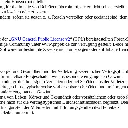
n ein Hausverbot erteilen.
 für die Inhalte von Beiträgen übernimmt, die er nicht selbst erstellt 
t zu löschen oder zu sperren.
ändern, sofern sie gegen o. g. Regeln verstoßen oder geeignet sind, de
 der „
GNU General Public License v2
“ (GPL) bereitgestellten Foren
hige Community unter www.phpbb.de zur Verfügung gestellt. Beide hab
oftware für bestimmte Zwecke nicht untersagen oder auf Inhalte frem
rper und Gesundheit und der Verletzung wesentlicher Vertragspflichten
ch für mittelbare Folgeschäden wie insbesondere entgangenen Gewinn.
em oder grob fahrlässigem Verhalten oder bei Schäden aus der Verletz
i Vertragsschluss typischerweise vorhersehbaren Schäden und im übrigen
besondere entgangenen Gewinn.
ng von Leben, Körper und Gesundheit oder vorsätzlichem oder grob fah
e nach auf die vertragstypischen Durchschnittsschäden begrenzt. Dies
h zugunsten der Mitarbeiter und Erfüllungsgehilfen des Betreibers.
bleiben unberührt.