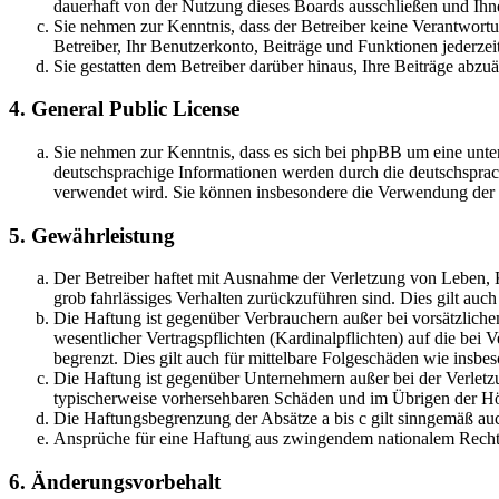
dauerhaft von der Nutzung dieses Boards ausschließen und Ihne
Sie nehmen zur Kenntnis, dass der Betreiber keine Verantwortung
Betreiber, Ihr Benutzerkonto, Beiträge und Funktionen jederzei
Sie gestatten dem Betreiber darüber hinaus, Ihre Beiträge abzu
4. General Public License
Sie nehmen zur Kenntnis, dass es sich bei phpBB um eine unter
deutschsprachige Informationen werden durch die deutschsprac
verwendet wird. Sie können insbesondere die Verwendung der S
5. Gewährleistung
Der Betreiber haftet mit Ausnahme der Verletzung von Leben, Kö
grob fahrlässiges Verhalten zurückzuführen sind. Dies gilt au
Die Haftung ist gegenüber Verbrauchern außer bei vorsätzlich
wesentlicher Vertragspflichten (Kardinalpflichten) auf die be
begrenzt. Dies gilt auch für mittelbare Folgeschäden wie ins
Die Haftung ist gegenüber Unternehmern außer bei der Verletzu
typischerweise vorhersehbaren Schäden und im Übrigen der Höh
Die Haftungsbegrenzung der Absätze a bis c gilt sinngemäß auc
Ansprüche für eine Haftung aus zwingendem nationalem Recht 
6. Änderungsvorbehalt