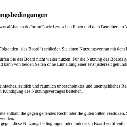
ungsbedingungen
w.alf-banco.de/forum“) wird zwischen Ihnen und dem Betreiber ein V
genden „das Board“) schließen Sie einen Nutzungsvertrag mit dem Bet
rfen Sie das Board nicht weiter nutzen. Für die Nutzung des Boards gel
 kann von beiden Seiten ohne Einhaltung einer Frist jederzeit gekünd
n einfaches, zeitlich und räumlich unbeschränktes und unentgeltliches 
ch Kündigung des Nutzungsvertrages bestehen.
alte enthält, die gegen geltendes Recht oder die guten Sitten verstoßen.
rwenden.
n gegen diese Nutzungsbedingungen oder anderer im Board veröffentli