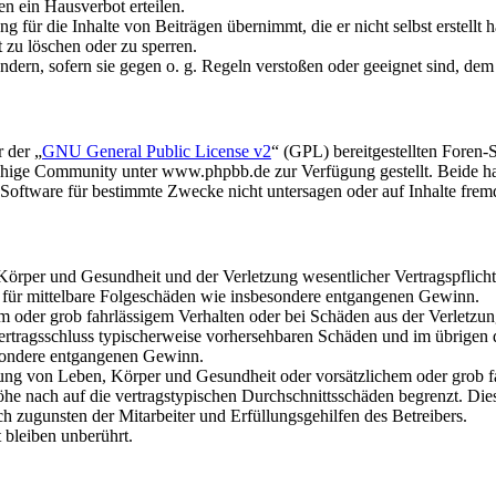
n ein Hausverbot erteilen.
 für die Inhalte von Beiträgen übernimmt, die er nicht selbst erstellt 
t zu löschen oder zu sperren.
ändern, sofern sie gegen o. g. Regeln verstoßen oder geeignet sind, de
 der „
GNU General Public License v2
“ (GPL) bereitgestellten Foren
hige Community unter www.phpbb.de zur Verfügung gestellt. Beide hab
oftware für bestimmte Zwecke nicht untersagen oder auf Inhalte frem
rper und Gesundheit und der Verletzung wesentlicher Vertragspflichten
ch für mittelbare Folgeschäden wie insbesondere entgangenen Gewinn.
em oder grob fahrlässigem Verhalten oder bei Schäden aus der Verletz
i Vertragsschluss typischerweise vorhersehbaren Schäden und im übrigen
besondere entgangenen Gewinn.
ng von Leben, Körper und Gesundheit oder vorsätzlichem oder grob fah
e nach auf die vertragstypischen Durchschnittsschäden begrenzt. Dies
h zugunsten der Mitarbeiter und Erfüllungsgehilfen des Betreibers.
bleiben unberührt.