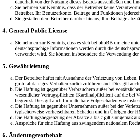
dauerhaft von der Nutzung dieses Boards ausschließen und Ihne
Sie nehmen zur Kenntnis, dass der Betreiber keine Verantwortung
Betreiber, Ihr Benutzerkonto, Beiträge und Funktionen jederzei
Sie gestatten dem Betreiber darüber hinaus, Ihre Beiträge abzu
4. General Public License
Sie nehmen zur Kenntnis, dass es sich bei phpBB um eine unter
deutschsprachige Informationen werden durch die deutschsprac
verwendet wird. Sie können insbesondere die Verwendung der S
5. Gewährleistung
Der Betreiber haftet mit Ausnahme der Verletzung von Leben, Kö
grob fahrlässiges Verhalten zurückzuführen sind. Dies gilt au
Die Haftung ist gegenüber Verbrauchern außer bei vorsätzlich
wesentlicher Vertragspflichten (Kardinalpflichten) auf die be
begrenzt. Dies gilt auch für mittelbare Folgeschäden wie ins
Die Haftung ist gegenüber Unternehmern außer bei der Verletzu
typischerweise vorhersehbaren Schäden und im Übrigen der Höh
Die Haftungsbegrenzung der Absätze a bis c gilt sinngemäß auc
Ansprüche für eine Haftung aus zwingendem nationalem Recht 
6. Änderungsvorbehalt