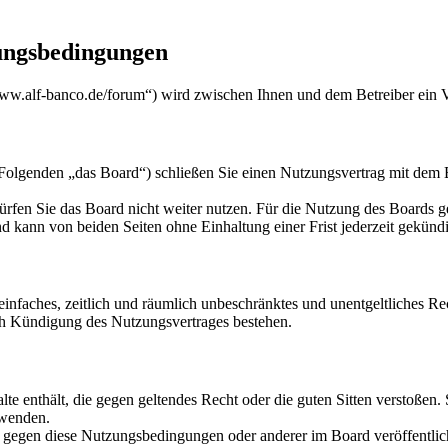
ungsbedingungen
w.alf-banco.de/forum“) wird zwischen Ihnen und dem Betreiber ein V
genden „das Board“) schließen Sie einen Nutzungsvertrag mit dem Bet
rfen Sie das Board nicht weiter nutzen. Für die Nutzung des Boards gel
 kann von beiden Seiten ohne Einhaltung einer Frist jederzeit gekünd
n einfaches, zeitlich und räumlich unbeschränktes und unentgeltliches 
ch Kündigung des Nutzungsvertrages bestehen.
alte enthält, die gegen geltendes Recht oder die guten Sitten verstoßen.
rwenden.
n gegen diese Nutzungsbedingungen oder anderer im Board veröffentli