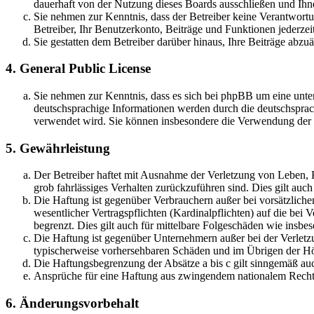
dauerhaft von der Nutzung dieses Boards ausschließen und Ihne
Sie nehmen zur Kenntnis, dass der Betreiber keine Verantwortung
Betreiber, Ihr Benutzerkonto, Beiträge und Funktionen jederzei
Sie gestatten dem Betreiber darüber hinaus, Ihre Beiträge abzu
4. General Public License
Sie nehmen zur Kenntnis, dass es sich bei phpBB um eine unter
deutschsprachige Informationen werden durch die deutschsprac
verwendet wird. Sie können insbesondere die Verwendung der S
5. Gewährleistung
Der Betreiber haftet mit Ausnahme der Verletzung von Leben, Kö
grob fahrlässiges Verhalten zurückzuführen sind. Dies gilt au
Die Haftung ist gegenüber Verbrauchern außer bei vorsätzlich
wesentlicher Vertragspflichten (Kardinalpflichten) auf die be
begrenzt. Dies gilt auch für mittelbare Folgeschäden wie ins
Die Haftung ist gegenüber Unternehmern außer bei der Verletzu
typischerweise vorhersehbaren Schäden und im Übrigen der Höh
Die Haftungsbegrenzung der Absätze a bis c gilt sinngemäß auc
Ansprüche für eine Haftung aus zwingendem nationalem Recht 
6. Änderungsvorbehalt