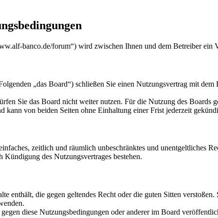
ungsbedingungen
w.alf-banco.de/forum“) wird zwischen Ihnen und dem Betreiber ein V
genden „das Board“) schließen Sie einen Nutzungsvertrag mit dem Bet
rfen Sie das Board nicht weiter nutzen. Für die Nutzung des Boards gel
 kann von beiden Seiten ohne Einhaltung einer Frist jederzeit gekünd
n einfaches, zeitlich und räumlich unbeschränktes und unentgeltliches 
ch Kündigung des Nutzungsvertrages bestehen.
alte enthält, die gegen geltendes Recht oder die guten Sitten verstoßen.
rwenden.
n gegen diese Nutzungsbedingungen oder anderer im Board veröffentli