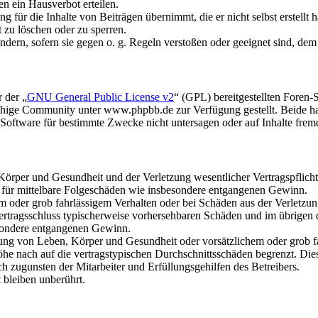
n ein Hausverbot erteilen.
 für die Inhalte von Beiträgen übernimmt, die er nicht selbst erstellt 
t zu löschen oder zu sperren.
ändern, sofern sie gegen o. g. Regeln verstoßen oder geeignet sind, de
 der „
GNU General Public License v2
“ (GPL) bereitgestellten Foren
hige Community unter www.phpbb.de zur Verfügung gestellt. Beide hab
oftware für bestimmte Zwecke nicht untersagen oder auf Inhalte frem
rper und Gesundheit und der Verletzung wesentlicher Vertragspflichten
ch für mittelbare Folgeschäden wie insbesondere entgangenen Gewinn.
em oder grob fahrlässigem Verhalten oder bei Schäden aus der Verletz
i Vertragsschluss typischerweise vorhersehbaren Schäden und im übrigen
besondere entgangenen Gewinn.
ng von Leben, Körper und Gesundheit oder vorsätzlichem oder grob fah
e nach auf die vertragstypischen Durchschnittsschäden begrenzt. Dies
h zugunsten der Mitarbeiter und Erfüllungsgehilfen des Betreibers.
bleiben unberührt.