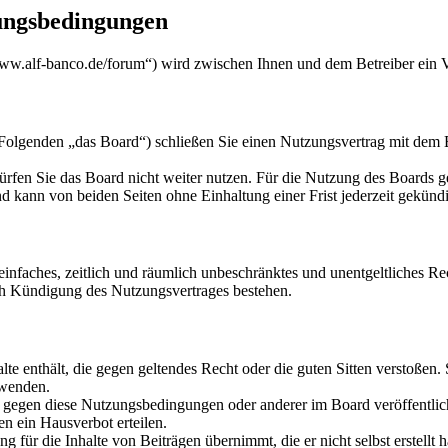
ungsbedingungen
w.alf-banco.de/forum“) wird zwischen Ihnen und dem Betreiber ein V
genden „das Board“) schließen Sie einen Nutzungsvertrag mit dem Bet
rfen Sie das Board nicht weiter nutzen. Für die Nutzung des Boards gel
 kann von beiden Seiten ohne Einhaltung einer Frist jederzeit gekünd
n einfaches, zeitlich und räumlich unbeschränktes und unentgeltliches 
ch Kündigung des Nutzungsvertrages bestehen.
alte enthält, die gegen geltendes Recht oder die guten Sitten verstoßen.
rwenden.
n gegen diese Nutzungsbedingungen oder anderer im Board veröffentli
n ein Hausverbot erteilen.
 für die Inhalte von Beiträgen übernimmt, die er nicht selbst erstellt 