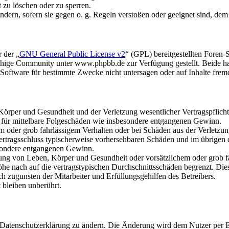
t zu löschen oder zu sperren.
ändern, sofern sie gegen o. g. Regeln verstoßen oder geeignet sind, de
 der „
GNU General Public License v2
“ (GPL) bereitgestellten Foren
hige Community unter www.phpbb.de zur Verfügung gestellt. Beide hab
oftware für bestimmte Zwecke nicht untersagen oder auf Inhalte frem
rper und Gesundheit und der Verletzung wesentlicher Vertragspflichten
ch für mittelbare Folgeschäden wie insbesondere entgangenen Gewinn.
em oder grob fahrlässigem Verhalten oder bei Schäden aus der Verletz
i Vertragsschluss typischerweise vorhersehbaren Schäden und im übrigen
besondere entgangenen Gewinn.
ng von Leben, Körper und Gesundheit oder vorsätzlichem oder grob fah
e nach auf die vertragstypischen Durchschnittsschäden begrenzt. Dies
h zugunsten der Mitarbeiter und Erfüllungsgehilfen des Betreibers.
bleiben unberührt.
e Datenschutzerklärung zu ändern. Die Änderung wird dem Nutzer per E-