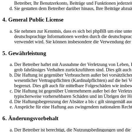
Betreiber, Ihr Benutzerkonto, Beiträge und Funktionen jederzei
Sie gestatten dem Betreiber darüber hinaus, Ihre Beiträge abzu
4. General Public License
Sie nehmen zur Kenntnis, dass es sich bei phpBB um eine unter
deutschsprachige Informationen werden durch die deutschsprac
verwendet wird. Sie können insbesondere die Verwendung der S
5. Gewährleistung
Der Betreiber haftet mit Ausnahme der Verletzung von Leben, Kö
grob fahrlässiges Verhalten zurückzuführen sind. Dies gilt au
Die Haftung ist gegenüber Verbrauchern außer bei vorsätzlich
wesentlicher Vertragspflichten (Kardinalpflichten) auf die be
begrenzt. Dies gilt auch für mittelbare Folgeschäden wie ins
Die Haftung ist gegenüber Unternehmern außer bei der Verletzu
typischerweise vorhersehbaren Schäden und im Übrigen der Höh
Die Haftungsbegrenzung der Absätze a bis c gilt sinngemäß auc
Ansprüche für eine Haftung aus zwingendem nationalem Recht 
6. Änderungsvorbehalt
Der Betreiber ist berechtigt, die Nutzungsbedingungen und di