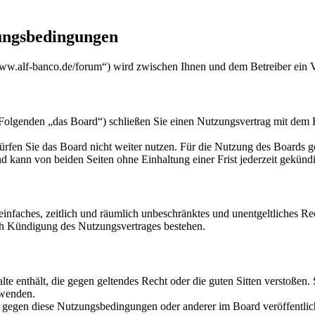
ungsbedingungen
w.alf-banco.de/forum“) wird zwischen Ihnen und dem Betreiber ein V
genden „das Board“) schließen Sie einen Nutzungsvertrag mit dem Bet
rfen Sie das Board nicht weiter nutzen. Für die Nutzung des Boards gel
 kann von beiden Seiten ohne Einhaltung einer Frist jederzeit gekünd
n einfaches, zeitlich und räumlich unbeschränktes und unentgeltliches 
ch Kündigung des Nutzungsvertrages bestehen.
alte enthält, die gegen geltendes Recht oder die guten Sitten verstoßen.
rwenden.
n gegen diese Nutzungsbedingungen oder anderer im Board veröffentli