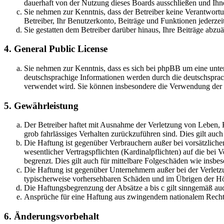
dauerhaft von der Nutzung dieses Boards ausschließen und Ihne
Sie nehmen zur Kenntnis, dass der Betreiber keine Verantwortung
Betreiber, Ihr Benutzerkonto, Beiträge und Funktionen jederzei
Sie gestatten dem Betreiber darüber hinaus, Ihre Beiträge abzu
4. General Public License
Sie nehmen zur Kenntnis, dass es sich bei phpBB um eine unter
deutschsprachige Informationen werden durch die deutschsprac
verwendet wird. Sie können insbesondere die Verwendung der S
5. Gewährleistung
Der Betreiber haftet mit Ausnahme der Verletzung von Leben, Kö
grob fahrlässiges Verhalten zurückzuführen sind. Dies gilt au
Die Haftung ist gegenüber Verbrauchern außer bei vorsätzlich
wesentlicher Vertragspflichten (Kardinalpflichten) auf die be
begrenzt. Dies gilt auch für mittelbare Folgeschäden wie ins
Die Haftung ist gegenüber Unternehmern außer bei der Verletzu
typischerweise vorhersehbaren Schäden und im Übrigen der Höh
Die Haftungsbegrenzung der Absätze a bis c gilt sinngemäß auc
Ansprüche für eine Haftung aus zwingendem nationalem Recht 
6. Änderungsvorbehalt