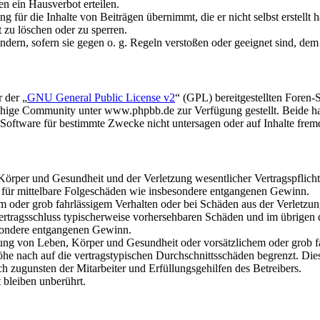
n ein Hausverbot erteilen.
 für die Inhalte von Beiträgen übernimmt, die er nicht selbst erstellt 
t zu löschen oder zu sperren.
ändern, sofern sie gegen o. g. Regeln verstoßen oder geeignet sind, de
 der „
GNU General Public License v2
“ (GPL) bereitgestellten Foren
hige Community unter www.phpbb.de zur Verfügung gestellt. Beide hab
oftware für bestimmte Zwecke nicht untersagen oder auf Inhalte frem
rper und Gesundheit und der Verletzung wesentlicher Vertragspflichten
ch für mittelbare Folgeschäden wie insbesondere entgangenen Gewinn.
em oder grob fahrlässigem Verhalten oder bei Schäden aus der Verletz
i Vertragsschluss typischerweise vorhersehbaren Schäden und im übrigen
besondere entgangenen Gewinn.
ng von Leben, Körper und Gesundheit oder vorsätzlichem oder grob fah
e nach auf die vertragstypischen Durchschnittsschäden begrenzt. Dies
h zugunsten der Mitarbeiter und Erfüllungsgehilfen des Betreibers.
bleiben unberührt.