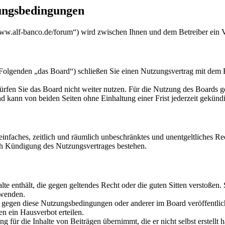
ungsbedingungen
w.alf-banco.de/forum“) wird zwischen Ihnen und dem Betreiber ein V
genden „das Board“) schließen Sie einen Nutzungsvertrag mit dem Bet
rfen Sie das Board nicht weiter nutzen. Für die Nutzung des Boards gel
 kann von beiden Seiten ohne Einhaltung einer Frist jederzeit gekünd
n einfaches, zeitlich und räumlich unbeschränktes und unentgeltliches 
ch Kündigung des Nutzungsvertrages bestehen.
alte enthält, die gegen geltendes Recht oder die guten Sitten verstoßen.
rwenden.
n gegen diese Nutzungsbedingungen oder anderer im Board veröffentli
n ein Hausverbot erteilen.
 für die Inhalte von Beiträgen übernimmt, die er nicht selbst erstellt 