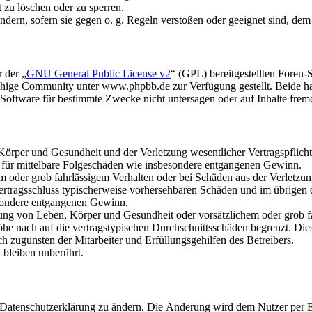
t zu löschen oder zu sperren.
ändern, sofern sie gegen o. g. Regeln verstoßen oder geeignet sind, de
 der „
GNU General Public License v2
“ (GPL) bereitgestellten Foren
hige Community unter www.phpbb.de zur Verfügung gestellt. Beide hab
oftware für bestimmte Zwecke nicht untersagen oder auf Inhalte frem
rper und Gesundheit und der Verletzung wesentlicher Vertragspflichten
ch für mittelbare Folgeschäden wie insbesondere entgangenen Gewinn.
em oder grob fahrlässigem Verhalten oder bei Schäden aus der Verletz
i Vertragsschluss typischerweise vorhersehbaren Schäden und im übrigen
besondere entgangenen Gewinn.
ng von Leben, Körper und Gesundheit oder vorsätzlichem oder grob fah
e nach auf die vertragstypischen Durchschnittsschäden begrenzt. Dies
h zugunsten der Mitarbeiter und Erfüllungsgehilfen des Betreibers.
bleiben unberührt.
e Datenschutzerklärung zu ändern. Die Änderung wird dem Nutzer per E-