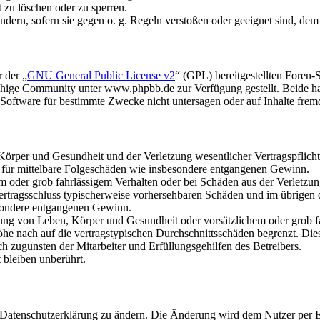
t zu löschen oder zu sperren.
ändern, sofern sie gegen o. g. Regeln verstoßen oder geeignet sind, de
 der „
GNU General Public License v2
“ (GPL) bereitgestellten Foren
hige Community unter www.phpbb.de zur Verfügung gestellt. Beide hab
oftware für bestimmte Zwecke nicht untersagen oder auf Inhalte frem
rper und Gesundheit und der Verletzung wesentlicher Vertragspflichten
ch für mittelbare Folgeschäden wie insbesondere entgangenen Gewinn.
em oder grob fahrlässigem Verhalten oder bei Schäden aus der Verletz
i Vertragsschluss typischerweise vorhersehbaren Schäden und im übrigen
besondere entgangenen Gewinn.
ng von Leben, Körper und Gesundheit oder vorsätzlichem oder grob fah
e nach auf die vertragstypischen Durchschnittsschäden begrenzt. Dies
h zugunsten der Mitarbeiter und Erfüllungsgehilfen des Betreibers.
bleiben unberührt.
e Datenschutzerklärung zu ändern. Die Änderung wird dem Nutzer per E-