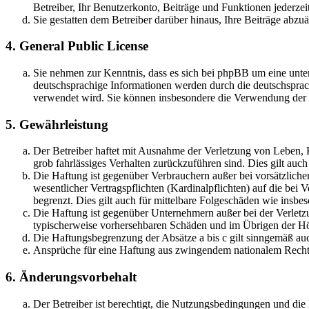
Betreiber, Ihr Benutzerkonto, Beiträge und Funktionen jederzei
Sie gestatten dem Betreiber darüber hinaus, Ihre Beiträge abzu
4. General Public License
Sie nehmen zur Kenntnis, dass es sich bei phpBB um eine unter
deutschsprachige Informationen werden durch die deutschsprac
verwendet wird. Sie können insbesondere die Verwendung der S
5. Gewährleistung
Der Betreiber haftet mit Ausnahme der Verletzung von Leben, Kö
grob fahrlässiges Verhalten zurückzuführen sind. Dies gilt au
Die Haftung ist gegenüber Verbrauchern außer bei vorsätzlich
wesentlicher Vertragspflichten (Kardinalpflichten) auf die be
begrenzt. Dies gilt auch für mittelbare Folgeschäden wie ins
Die Haftung ist gegenüber Unternehmern außer bei der Verletzu
typischerweise vorhersehbaren Schäden und im Übrigen der Höh
Die Haftungsbegrenzung der Absätze a bis c gilt sinngemäß auc
Ansprüche für eine Haftung aus zwingendem nationalem Recht 
6. Änderungsvorbehalt
Der Betreiber ist berechtigt, die Nutzungsbedingungen und di