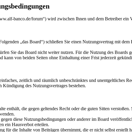
ungsbedingungen
w.alf-banco.de/forum“) wird zwischen Ihnen und dem Betreiber ein V
genden „das Board“) schließen Sie einen Nutzungsvertrag mit dem Bet
rfen Sie das Board nicht weiter nutzen. Für die Nutzung des Boards gel
 kann von beiden Seiten ohne Einhaltung einer Frist jederzeit gekünd
n einfaches, zeitlich und räumlich unbeschränktes und unentgeltliches 
ch Kündigung des Nutzungsvertrages bestehen.
alte enthält, die gegen geltendes Recht oder die guten Sitten verstoßen.
rwenden.
n gegen diese Nutzungsbedingungen oder anderer im Board veröffentli
n ein Hausverbot erteilen.
 für die Inhalte von Beiträgen übernimmt, die er nicht selbst erstellt 