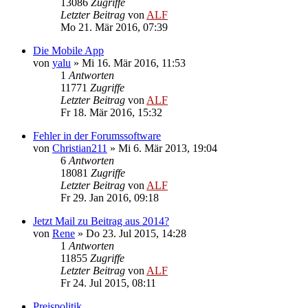
13086
Zugriffe
Letzter Beitrag
von
ALF
Mo 21. Mär 2016, 07:39
Die Mobile App
von
yalu
»
Mi 16. Mär 2016, 11:53
1
Antworten
11771
Zugriffe
Letzter Beitrag
von
ALF
Fr 18. Mär 2016, 15:32
Fehler in der Forumssoftware
von
Christian211
»
Mi 6. Mär 2013, 19:04
6
Antworten
18081
Zugriffe
Letzter Beitrag
von
ALF
Fr 29. Jan 2016, 09:18
Jetzt Mail zu Beitrag aus 2014?
von
Rene
»
Do 23. Jul 2015, 14:28
1
Antworten
11855
Zugriffe
Letzter Beitrag
von
ALF
Fr 24. Jul 2015, 08:11
Preispolitik