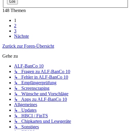
148 Themen
1
2
3
Nächste
Zurück zur Foren-Übersicht
Gehe zu
ALF-BanCo 10
↳ Fragen zu ALF-BanCo 10
↳ Fehler in ALF-BanCo 10
↳ Empfängerprüfung
↳ Screenscraping
↳ Wünsche und Vorschläge
↳ Apps zu ALF-BanCo 10
Allgemeines
↳ Updates
↳ HBCI / FinTS
↳ Chipkarten und Lesegeräte
↳ Sonstiges