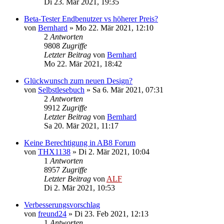
Di 23. Mär 2021, 19:35
Beta-Tester Endbenutzer vs höherer Preis?
von
Bernhard
»
Mo 22. Mär 2021, 12:10
2
Antworten
9808
Zugriffe
Letzter Beitrag
von
Bernhard
Mo 22. Mär 2021, 18:42
Glückwunsch zum neuen Design?
von
Selbstlesebuch
»
Sa 6. Mär 2021, 07:31
2
Antworten
9912
Zugriffe
Letzter Beitrag
von
Bernhard
Sa 20. Mär 2021, 11:17
Keine Berechtigung in AB8 Forum
von
THX1138
»
Di 2. Mär 2021, 10:04
1
Antworten
8957
Zugriffe
Letzter Beitrag
von
ALF
Di 2. Mär 2021, 10:53
Verbesserungsvorschlag
von
freund24
»
Di 23. Feb 2021, 12:13
1
Antworten