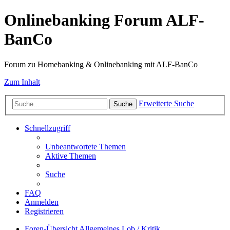
Onlinebanking Forum ALF-
BanCo
Forum zu Homebanking & Onlinebanking mit ALF-BanCo
Zum Inhalt
Erweiterte Suche
Suche
Schnellzugriff
Unbeantwortete Themen
Aktive Themen
Suche
FAQ
Anmelden
Registrieren
Foren-Übersicht
Allgemeines
Lob / Kritik