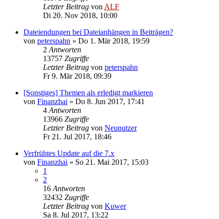
Letzter Beitrag
von
ALF
Di 20. Nov 2018, 10:00
Dateiendungen bei Dateianhängen in Beiträgen?
von
peterspahn
»
Do 1. Mär 2018, 19:59
2
Antworten
13757
Zugriffe
Letzter Beitrag
von
peterspahn
Fr 9. Mär 2018, 09:39
[Sonstiges] Themen als erledigt markieren
von
Finanzhai
»
Do 8. Jun 2017, 17:41
4
Antworten
13966
Zugriffe
Letzter Beitrag
von
Neunutzer
Fr 21. Jul 2017, 18:46
Verfrühtes Update auf die 7.x
von
Finanzhai
»
So 21. Mai 2017, 15:03
1
2
16
Antworten
32432
Zugriffe
Letzter Beitrag
von
Kuwer
Sa 8. Jul 2017, 13:22