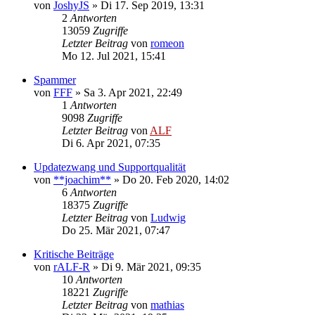
von
JoshyJS
»
Di 17. Sep 2019, 13:31
2
Antworten
13059
Zugriffe
Letzter Beitrag
von
romeon
Mo 12. Jul 2021, 15:41
Spammer
von
FFF
»
Sa 3. Apr 2021, 22:49
1
Antworten
9098
Zugriffe
Letzter Beitrag
von
ALF
Di 6. Apr 2021, 07:35
Updatezwang und Supportqualität
von
**joachim**
»
Do 20. Feb 2020, 14:02
6
Antworten
18375
Zugriffe
Letzter Beitrag
von
Ludwig
Do 25. Mär 2021, 07:47
Kritische Beiträge
von
rALF-R
»
Di 9. Mär 2021, 09:35
10
Antworten
18221
Zugriffe
Letzter Beitrag
von
mathias