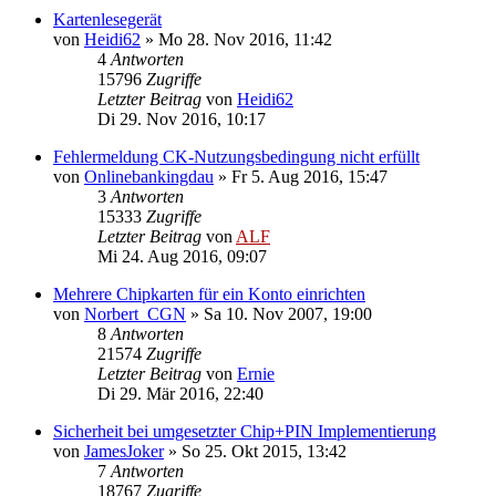
Kartenlesegerät
von
Heidi62
»
Mo 28. Nov 2016, 11:42
4
Antworten
15796
Zugriffe
Letzter Beitrag
von
Heidi62
Di 29. Nov 2016, 10:17
Fehlermeldung CK-Nutzungsbedingung nicht erfüllt
von
Onlinebankingdau
»
Fr 5. Aug 2016, 15:47
3
Antworten
15333
Zugriffe
Letzter Beitrag
von
ALF
Mi 24. Aug 2016, 09:07
Mehrere Chipkarten für ein Konto einrichten
von
Norbert_CGN
»
Sa 10. Nov 2007, 19:00
8
Antworten
21574
Zugriffe
Letzter Beitrag
von
Ernie
Di 29. Mär 2016, 22:40
Sicherheit bei umgesetzter Chip+PIN Implementierung
von
JamesJoker
»
So 25. Okt 2015, 13:42
7
Antworten
18767
Zugriffe