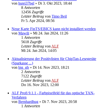
von
hsrei37bgl
»
Di 3. Okt 2023, 18:44
8
Antworten
12456
Zugriffe
Letzter Beitrag
von
Timo Beil
Fr 5. Apr 2024, 08:56
Neue Karte FinTS/EBICS kann nicht installiert werden
von
Mawili
»
Mi 24. Jan 2024, 11:26
1
Antworten
5618
Zugriffe
Letzter Beitrag
von
ALF
Mi 24. Jan 2024, 14:05
Aktualisierung der Positivlisten für ChipTan-Lesegeräte
(Sparkasse ...)
von
big_gb
»
Di 14. Nov 2023, 18:21
2
Antworten
7122
Zugriffe
Letzter Beitrag
von
ALF
Do 16. Nov 2023, 12:00
ALF Profi 9.1.1 - Farbpixelfeld für das optische TAN-
Verfahren
von
Bernhardhug
»
Di 7. Nov 2023, 20:58
1
Antworten