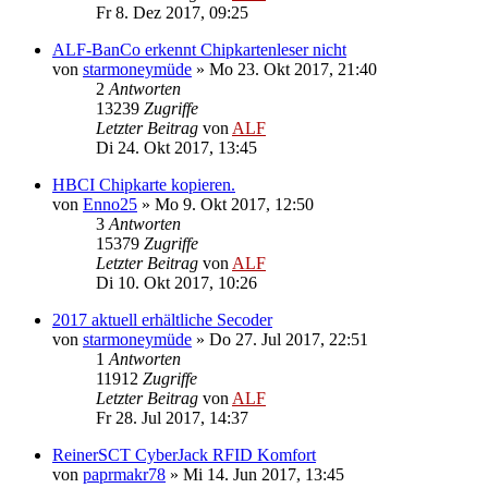
Fr 8. Dez 2017, 09:25
ALF-BanCo erkennt Chipkartenleser nicht
von
starmoneymüde
»
Mo 23. Okt 2017, 21:40
2
Antworten
13239
Zugriffe
Letzter Beitrag
von
ALF
Di 24. Okt 2017, 13:45
HBCI Chipkarte kopieren.
von
Enno25
»
Mo 9. Okt 2017, 12:50
3
Antworten
15379
Zugriffe
Letzter Beitrag
von
ALF
Di 10. Okt 2017, 10:26
2017 aktuell erhältliche Secoder
von
starmoneymüde
»
Do 27. Jul 2017, 22:51
1
Antworten
11912
Zugriffe
Letzter Beitrag
von
ALF
Fr 28. Jul 2017, 14:37
ReinerSCT CyberJack RFID Komfort
von
paprmakr78
»
Mi 14. Jun 2017, 13:45