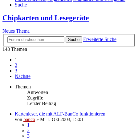
Suche
Chipkarten und Lesegeräte
Neues Thema
Erweiterte Suche
Suche
148 Themen
1
2
3
Nächste
Themen
Antworten
Zugriffe
Letzter Beitrag
Kartenleser, die mit ALF-BanCo funktionieren
von
banco
»
Mi 1. Okt 2003, 15:01
1
2
3