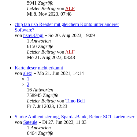
5941
Zugriffe
Letzter Beitrag
von
ALF
Mi 8. Nov 2023, 07:48
chip tan usb Reader mit gleichem Konto unter anderer
Software?
von
hsrei37bgl
»
So 20. Aug 2023, 19:09
1
Antworten
6150
Zugriffe
Letzter Beitrag
von
ALF
Mo 21. Aug 2023, 08:48
Kartenleser nicht erkannt
von
alexj
»
Mo 21. Jun 2021, 14:14
1
2
16
Antworten
758945
Zugriffe
Letzter Beitrag
von
Timo Beil
Fr 7. Jul 2023, 12:23
Starke Authentisierung, Sparda-Bank, Reiner SCT kartenleser
von
Sateule
»
Di 27. Jun 2023, 11:03
1
Antworten
6464
Zugriffe