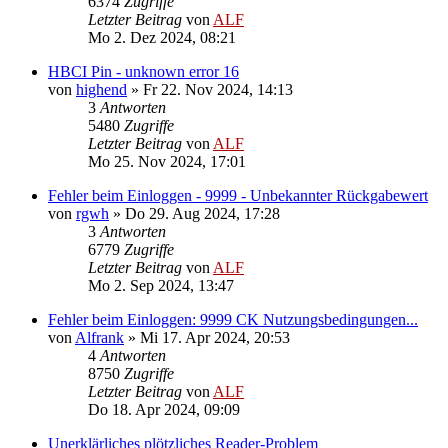
6374
Zugriffe
Letzter Beitrag
von
ALF
Mo 2. Dez 2024, 08:21
HBCI Pin - unknown error 16
von
highend
»
Fr 22. Nov 2024, 14:13
3
Antworten
5480
Zugriffe
Letzter Beitrag
von
ALF
Mo 25. Nov 2024, 17:01
Fehler beim Einloggen - 9999 - Unbekannter Rückgabewert
von
rgwh
»
Do 29. Aug 2024, 17:28
3
Antworten
6779
Zugriffe
Letzter Beitrag
von
ALF
Mo 2. Sep 2024, 13:47
Fehler beim Einloggen: 9999 CK Nutzungsbedingungen...
von
Alfrank
»
Mi 17. Apr 2024, 20:53
4
Antworten
8750
Zugriffe
Letzter Beitrag
von
ALF
Do 18. Apr 2024, 09:09
Unerklärliches plötzliches Reader-Problem