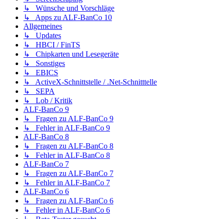
↳ Wünsche und Vorschläge
↳ Apps zu ALF-BanCo 10
Allgemeines
↳ Updates
↳ HBCI / FinTS
↳ Chipkarten und Lesegeräte
↳ Sonstiges
↳ EBICS
↳ ActiveX-Schnittstelle / .Net-Schnitttelle
↳ SEPA
↳ Lob / Kritik
ALF-BanCo 9
↳ Fragen zu ALF-BanCo 9
↳ Fehler in ALF-BanCo 9
ALF-BanCo 8
↳ Fragen zu ALF-BanCo 8
↳ Fehler in ALF-BanCo 8
ALF-BanCo 7
↳ Fragen zu ALF-BanCo 7
↳ Fehler in ALF-BanCo 7
ALF-BanCo 6
↳ Fragen zu ALF-BanCo 6
↳ Fehler in ALF-BanCo 6