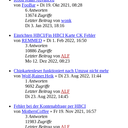
von
FooBar
»
Di 19. Okt 2021, 08:28
6
Antworten
13674
Zugriffe
Letzter Beitrag
von
wonk
Di 3. Jan 2023, 18:16
Einrichten HBCI/Fin HBCI Karte CK Fehler
von
REMMED
»
Di 1. Feb 2022, 16:50
3
Antworten
10886
Zugriffe
Letzter Beitrag
von
ALF
Mo 12. Dez 2022, 08:23
Chipkartenleser funktioniert nach Umzug nicht mehr
von
Wolf-Rainer.Heik
»
Di 23. Aug 2022, 11:44
1
Antworten
9692
Zugriffe
Letzter Beitrag
von
ALF
Di 23. Aug 2022, 14:45
Fehler bei der Kontenabfrage per HBCI
von
MothersCoffee
»
Fr 19. Nov 2021, 16:57
3
Antworten
11983
Zugriffe
Letzter Beitrag
von
ALF