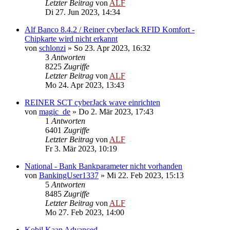
Letzter Beitrag
von
ALF
Di 27. Jun 2023, 14:34
Alf Banco 8.4.2 / Reiner cyberJack RFID Komfort -
Chipkarte wird nicht erkannt
von
schlonzi
»
So 23. Apr 2023, 16:32
3
Antworten
8225
Zugriffe
Letzter Beitrag
von
ALF
Mo 24. Apr 2023, 13:43
REINER SCT cyberJack wave einrichten
von
magic_de
»
Do 2. Mär 2023, 17:43
1
Antworten
6401
Zugriffe
Letzter Beitrag
von
ALF
Fr 3. Mär 2023, 10:19
National - Bank Bankparameter nicht vorhanden
von
BankingUser1337
»
Mi 22. Feb 2023, 15:13
5
Antworten
8485
Zugriffe
Letzter Beitrag
von
ALF
Mo 27. Feb 2023, 14:00
Kobil Kaan Advanced