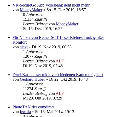
VR-SecureGo App Volksbank geht nicht mehr
von
MoneyMaker
»
So 15. Dez 2019, 16:57
0
Antworten
15334
Zugriffe
Letzter Beitrag
von
MoneyMaker
So 15. Dez 2019, 16:57
Für Nutzer von Reiner SCT Leser Kleines Tool, großer
Komfort
von
alexj
»
Di 19. Nov 2019, 00:33
1
Antworten
12077
Zugriffe
Letzter Beitrag
von
ALF
Di 19. Nov 2019, 07:46
Zwei Kartenleser mit 2 verschiedenen Karten möglich?
von
Gerhard Huber
»
Di 22. Okt 2019, 16:43
1
Antworten
11274
Zugriffe
Letzter Beitrag
von
ALF
Mi 23. Okt 2019, 07:29
PhotoTAN der comdirect
von
jewafa
»
So 18. Mai 2014, 19:13
3
Antworten