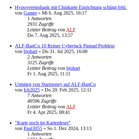
Hypovereinsbank mit Chipkarte Einrichtung schlägt fehl.
von
Gamer
»
Mi 6. Aug 2025, 16:17
1
Antworten
2931
Zugriffe
Letzter Beitrag
von
ALF
Do 7. Aug 2025, 13:57
ALF-BanCo 10 Reiner Cyberjack Pinpad Problem
von
bjohart
»
Do 31. Jul 2025, 16:08
2
Antworten
3125
Zugriffe
Letzter Beitrag
von
bjohart
Fr 1. Aug 2025, 11:11
Umstieg von Starmoney auf ALF-BanCo
von
Ich2025
»
Do 20. Feb 2025, 12:11
7
Antworten
40596
Zugriffe
Letzter Beitrag
von
ALF
Fr 4. Apr 2025, 08:41
"Karte noch im Kartenleser"
von
Paul3055
»
So 1. Dez 2024, 13:13
1
Antworten