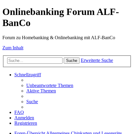
Onlinebanking Forum ALF-
BanCo
Forum zu Homebanking & Onlinebanking mit ALF-BanCo
Zum Inhalt
Erweiterte Suche
Suche
Schnellzugriff
Unbeantwortete Themen
Aktive Themen
Suche
FAQ
Anmelden
Registrieren
Foren-Übersicht
Allgemeines
Chipkarten und Lesegeräte