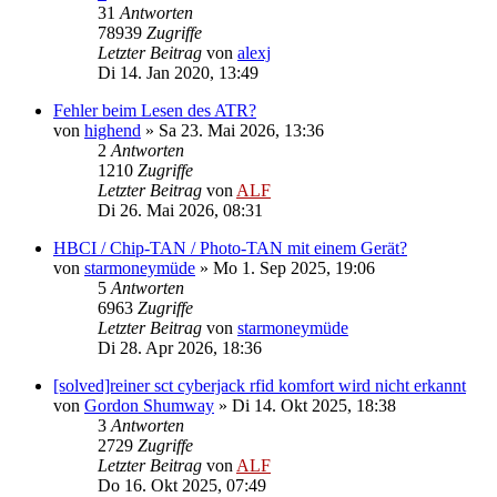
31
Antworten
78939
Zugriffe
Letzter Beitrag
von
alexj
Di 14. Jan 2020, 13:49
Fehler beim Lesen des ATR?
von
highend
»
Sa 23. Mai 2026, 13:36
2
Antworten
1210
Zugriffe
Letzter Beitrag
von
ALF
Di 26. Mai 2026, 08:31
HBCI / Chip-TAN / Photo-TAN mit einem Gerät?
von
starmoneymüde
»
Mo 1. Sep 2025, 19:06
5
Antworten
6963
Zugriffe
Letzter Beitrag
von
starmoneymüde
Di 28. Apr 2026, 18:36
[solved]reiner sct cyberjack rfid komfort wird nicht erkannt
von
Gordon Shumway
»
Di 14. Okt 2025, 18:38
3
Antworten
2729
Zugriffe
Letzter Beitrag
von
ALF
Do 16. Okt 2025, 07:49