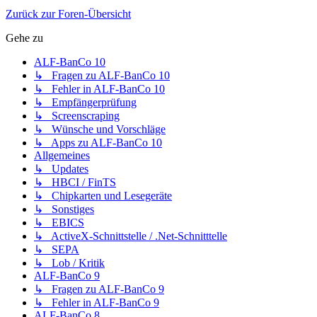
Zurück zur Foren-Übersicht
Gehe zu
ALF-BanCo 10
↳ Fragen zu ALF-BanCo 10
↳ Fehler in ALF-BanCo 10
↳ Empfängerprüfung
↳ Screenscraping
↳ Wünsche und Vorschläge
↳ Apps zu ALF-BanCo 10
Allgemeines
↳ Updates
↳ HBCI / FinTS
↳ Chipkarten und Lesegeräte
↳ Sonstiges
↳ EBICS
↳ ActiveX-Schnittstelle / .Net-Schnitttelle
↳ SEPA
↳ Lob / Kritik
ALF-BanCo 9
↳ Fragen zu ALF-BanCo 9
↳ Fehler in ALF-BanCo 9
ALF-BanCo 8