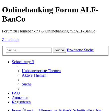
Onlinebanking Forum ALF-
BanCo
Forum zu Homebanking & Onlinebanking mit ALF-BanCo
Zum Inhalt
Erweiterte Suche
Suche
Schnellzugriff
Unbeantwortete Themen
Aktive Themen
Suche
FAQ
Anmelden
Registrieren
Foren-Übersicht
Allgemeines
ActiveX-Schnittstelle / .Net-