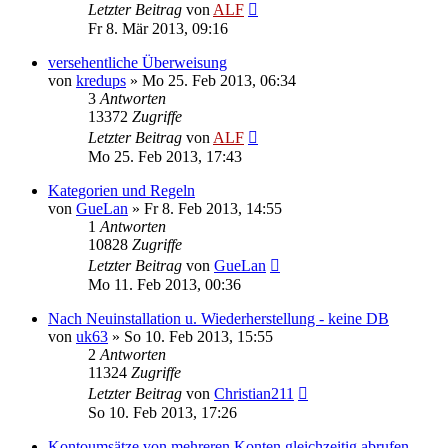
Letzter Beitrag
von
ALF
Fr 8. Mär 2013, 09:16
versehentliche Überweisung
von
kredups
»
Mo 25. Feb 2013, 06:34
3
Antworten
13372
Zugriffe
Letzter Beitrag
von
ALF
Mo 25. Feb 2013, 17:43
Kategorien und Regeln
von
GueLan
»
Fr 8. Feb 2013, 14:55
1
Antworten
10828
Zugriffe
Letzter Beitrag
von
GueLan
Mo 11. Feb 2013, 00:36
Nach Neuinstallation u. Wiederherstellung - keine DB
von
uk63
»
So 10. Feb 2013, 15:55
2
Antworten
11324
Zugriffe
Letzter Beitrag
von
Christian211
So 10. Feb 2013, 17:26
Kontoumsätze von mehreren Konten gleichzeitig abrufen