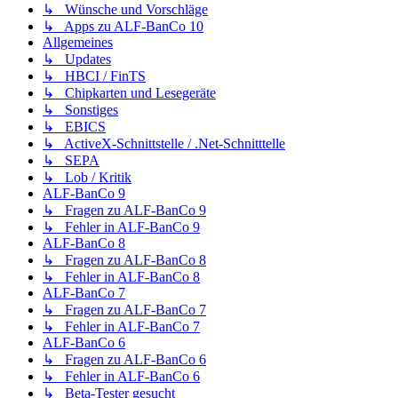
↳ Wünsche und Vorschläge
↳ Apps zu ALF-BanCo 10
Allgemeines
↳ Updates
↳ HBCI / FinTS
↳ Chipkarten und Lesegeräte
↳ Sonstiges
↳ EBICS
↳ ActiveX-Schnittstelle / .Net-Schnitttelle
↳ SEPA
↳ Lob / Kritik
ALF-BanCo 9
↳ Fragen zu ALF-BanCo 9
↳ Fehler in ALF-BanCo 9
ALF-BanCo 8
↳ Fragen zu ALF-BanCo 8
↳ Fehler in ALF-BanCo 8
ALF-BanCo 7
↳ Fragen zu ALF-BanCo 7
↳ Fehler in ALF-BanCo 7
ALF-BanCo 6
↳ Fragen zu ALF-BanCo 6
↳ Fehler in ALF-BanCo 6
↳ Beta-Tester gesucht