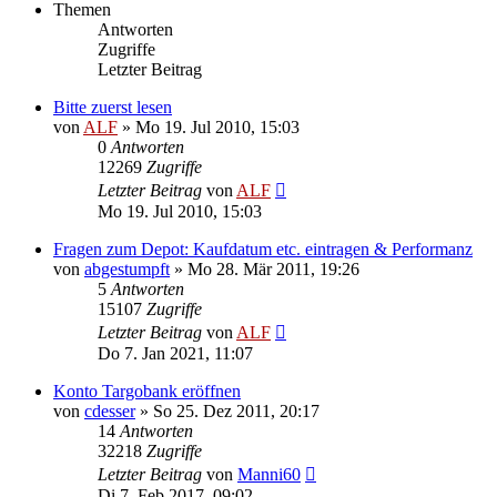
Themen
Antworten
Zugriffe
Letzter Beitrag
Bitte zuerst lesen
von
ALF
»
Mo 19. Jul 2010, 15:03
0
Antworten
12269
Zugriffe
Letzter Beitrag
von
ALF
Mo 19. Jul 2010, 15:03
Fragen zum Depot: Kaufdatum etc. eintragen & Performanz
von
abgestumpft
»
Mo 28. Mär 2011, 19:26
5
Antworten
15107
Zugriffe
Letzter Beitrag
von
ALF
Do 7. Jan 2021, 11:07
Konto Targobank eröffnen
von
cdesser
»
So 25. Dez 2011, 20:17
14
Antworten
32218
Zugriffe
Letzter Beitrag
von
Manni60
Di 7. Feb 2017, 09:02