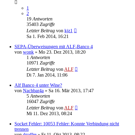
1
2
19
Antworten
35403
Zugriffe
Letzter Beitrag
von
kjz1
Sa 1. Feb 2014, 16:21
SEPA-Überweisungen mit ALF-Banco 4
von
wonk
»
Mo 23. Dez 2013, 18:20
1
Antworten
10971
Zugriffe
Letzter Beitrag
von
ALF
Di 7. Jan 2014, 11:06
Alf Banco 4 unter Wine?
von
Nachbar4a
»
Sa 16. Mär 2013, 17:47
5
Antworten
16047
Zugriffe
Letzter Beitrag
von
ALF
Mi 11. Dez 2013, 08:24
Socket Fehler: 10053 Fehler: Konnte Verbindung nicht
trennen
von
dgaffre
»
Fr 11. Okt 2013, 08:22