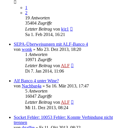
1
2
19
Antworten
35404
Zugriffe
Letzter Beitrag
von
kjz1
Sa 1. Feb 2014, 16:21
SEPA-Überweisungen mit ALF-Banco 4
von
wonk
»
Mo 23. Dez 2013, 18:20
1
Antworten
10971
Zugriffe
Letzter Beitrag
von
ALF
Di 7. Jan 2014, 11:06
Alf Banco 4 unter Wine?
von
Nachbar4a
»
Sa 16. Mär 2013, 17:47
5
Antworten
16047
Zugriffe
Letzter Beitrag
von
ALF
Mi 11. Dez 2013, 08:24
Socket Fehler: 10053 Fehler: Konnte Verbindung nicht
trennen
von
dgaffre
»
Fr 11. Okt 2013, 08:22