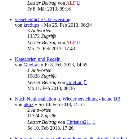
Letzter Beitrag
von
ALF
Fr 8. Mär 2013, 09:16
versehentliche Überweisung
von
kredups
»
Mo 25. Feb 2013, 06:34
3
Antworten
13372
Zugriffe
Letzter Beitrag
von
ALF
Mo 25. Feb 2013, 17:43
Kategorien und Regeln
von
GueLan
»
Fr 8. Feb 2013, 14:55
1
Antworten
10828
Zugriffe
Letzter Beitrag
von
GueLan
Mo 11. Feb 2013, 00:36
Nach Neuinstallation u. Wiederherstellung - keine DB
von
uk63
»
So 10. Feb 2013, 15:55
2
Antworten
11324
Zugriffe
Letzter Beitrag
von
Christian211
So 10. Feb 2013, 17:26
Kontoumsätze von mehreren Konten gleichzeitig abrufen