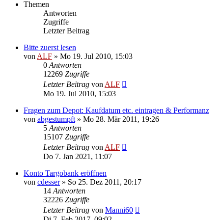
Themen
Antworten
Zugriffe
Letzter Beitrag
Bitte zuerst lesen
von
ALF
»
Mo 19. Jul 2010, 15:03
0
Antworten
12269
Zugriffe
Letzter Beitrag
von
ALF
Mo 19. Jul 2010, 15:03
Fragen zum Depot: Kaufdatum etc. eintragen & Performanz
von
abgestumpft
»
Mo 28. Mär 2011, 19:26
5
Antworten
15107
Zugriffe
Letzter Beitrag
von
ALF
Do 7. Jan 2021, 11:07
Konto Targobank eröffnen
von
cdesser
»
So 25. Dez 2011, 20:17
14
Antworten
32226
Zugriffe
Letzter Beitrag
von
Manni60
Di 7. Feb 2017, 09:02