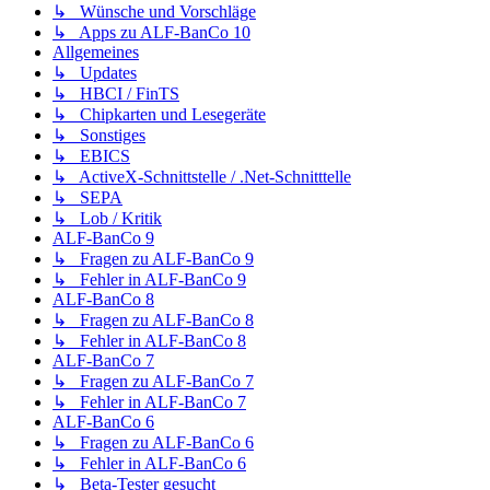
↳ Wünsche und Vorschläge
↳ Apps zu ALF-BanCo 10
Allgemeines
↳ Updates
↳ HBCI / FinTS
↳ Chipkarten und Lesegeräte
↳ Sonstiges
↳ EBICS
↳ ActiveX-Schnittstelle / .Net-Schnitttelle
↳ SEPA
↳ Lob / Kritik
ALF-BanCo 9
↳ Fragen zu ALF-BanCo 9
↳ Fehler in ALF-BanCo 9
ALF-BanCo 8
↳ Fragen zu ALF-BanCo 8
↳ Fehler in ALF-BanCo 8
ALF-BanCo 7
↳ Fragen zu ALF-BanCo 7
↳ Fehler in ALF-BanCo 7
ALF-BanCo 6
↳ Fragen zu ALF-BanCo 6
↳ Fehler in ALF-BanCo 6
↳ Beta-Tester gesucht