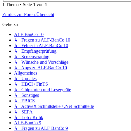
1 Thema • Seite
1
von
1
Zurück zur Foren-Übersicht
Gehe zu
ALF-BanCo 10
↳ Fragen zu ALF-BanCo 10
↳ Fehler in ALF-BanCo 10
↳ Empfängerprüfung
↳ Screenscraping
↳ Wünsche und Vorschläge
↳ Apps zu ALF-BanCo 10
Allgemeines
↳ Updates
↳ HBCI / FinTS
↳ Chipkarten und Lesegeräte
↳ Sonstiges
↳ EBICS
↳ ActiveX-Schnittstelle / .Net-Schnitttelle
↳ SEPA
↳ Lob / Kritik
ALF-BanCo 9
↳ Fragen zu ALF-BanCo 9