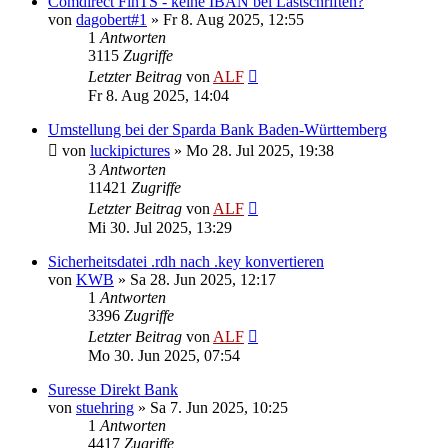
Comdirect FinTS - keine IBAN bei Lastschriften?
von
dagobert#1
»
Fr 8. Aug 2025, 12:55
1
Antworten
3115
Zugriffe
Letzter Beitrag
von
ALF
Fr 8. Aug 2025, 14:04
Umstellung bei der Sparda Bank Baden-Württemberg
von
luckipictures
»
Mo 28. Jul 2025, 19:38
3
Antworten
11421
Zugriffe
Letzter Beitrag
von
ALF
Mi 30. Jul 2025, 13:29
Sicherheitsdatei .rdh nach .key konvertieren
von
KWB
»
Sa 28. Jun 2025, 12:17
1
Antworten
3396
Zugriffe
Letzter Beitrag
von
ALF
Mo 30. Jun 2025, 07:54
Suresse Direkt Bank
von
stuehring
»
Sa 7. Jun 2025, 10:25
1
Antworten
4417
Zugriffe