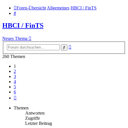
Foren-Übersicht
Allgemeines
HBCI / FinTS
Suche
HBCI / FinTS
Neues Thema
Erweiterte
Suche
Suche
260 Themen
1
2
3
4
5
6
Nächste
Themen
Antworten
Zugriffe
Letzter Beitrag