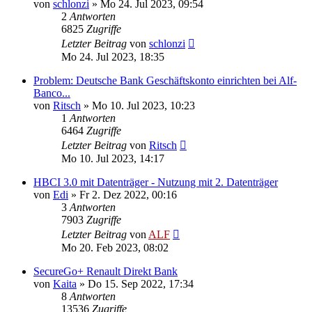
von
schlonzi
»
Mo 24. Jul 2023, 09:54
2
Antworten
6825
Zugriffe
Letzter Beitrag
von
schlonzi
Mo 24. Jul 2023, 18:35
Problem: Deutsche Bank Geschäftskonto einrichten bei Alf-
Banco...
von
Ritsch
»
Mo 10. Jul 2023, 10:23
1
Antworten
6464
Zugriffe
Letzter Beitrag
von
Ritsch
Mo 10. Jul 2023, 14:17
HBCI 3.0 mit Datenträger - Nutzung mit 2. Datenträger
von
Edi
»
Fr 2. Dez 2022, 00:16
3
Antworten
7903
Zugriffe
Letzter Beitrag
von
ALF
Mo 20. Feb 2023, 08:02
SecureGo+ Renault Direkt Bank
von
Kaita
»
Do 15. Sep 2022, 17:34
8
Antworten
13536
Zugriffe