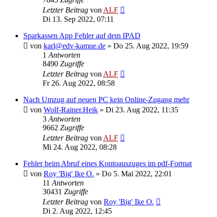
Letzter Beitrag
von
ALF
Di 13. Sep 2022, 07:11
Sparkassen App Fehler auf dem IPAD
von
karl@edv-kamue.de
»
Do 25. Aug 2022, 19:59
1
Antworten
8490
Zugriffe
Letzter Beitrag
von
ALF
Fr 26. Aug 2022, 08:58
Nach Umzug auf neuen PC kein Online-Zugang mehr
von
Wolf-Rainer.Heik
»
Di 23. Aug 2022, 11:35
3
Antworten
9662
Zugriffe
Letzter Beitrag
von
ALF
Mi 24. Aug 2022, 08:28
Fehler beim Abruf eines Kontoauszuges im pdf-Format
von
Roy 'Big' Ike O.
»
Do 5. Mai 2022, 22:01
11
Antworten
30431
Zugriffe
Letzter Beitrag
von
Roy 'Big' Ike O.
Di 2. Aug 2022, 12:45