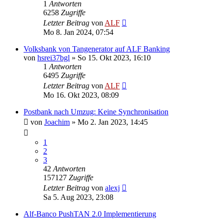
1
Antworten
6258
Zugriffe
Letzter Beitrag
von
ALF
Mo 8. Jan 2024, 07:54
Volksbank von Tangenerator auf ALF Banking
von
hsrei37bgl
»
So 15. Okt 2023, 16:10
1
Antworten
6495
Zugriffe
Letzter Beitrag
von
ALF
Mo 16. Okt 2023, 08:09
Postbank nach Umzug: Keine Synchronisation
von
Joachim
»
Mo 2. Jan 2023, 14:45
1
2
3
42
Antworten
157127
Zugriffe
Letzter Beitrag
von
alexj
Sa 5. Aug 2023, 23:08
Alf-Banco PushTAN 2.0 Implementierung