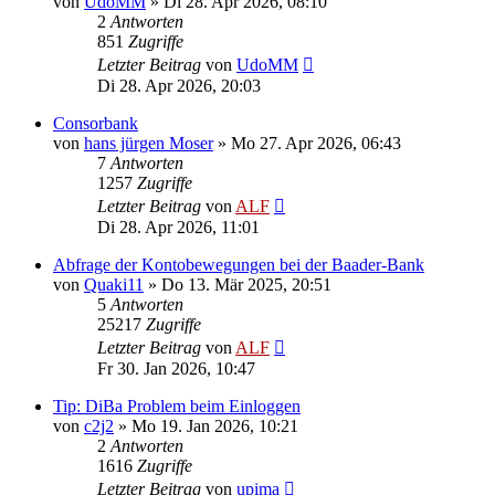
von
UdoMM
»
Di 28. Apr 2026, 08:10
2
Antworten
851
Zugriffe
Letzter Beitrag
von
UdoMM
Di 28. Apr 2026, 20:03
Consorbank
von
hans jürgen Moser
»
Mo 27. Apr 2026, 06:43
7
Antworten
1257
Zugriffe
Letzter Beitrag
von
ALF
Di 28. Apr 2026, 11:01
Abfrage der Kontobewegungen bei der Baader-Bank
von
Quaki11
»
Do 13. Mär 2025, 20:51
5
Antworten
25217
Zugriffe
Letzter Beitrag
von
ALF
Fr 30. Jan 2026, 10:47
Tip: DiBa Problem beim Einloggen
von
c2j2
»
Mo 19. Jan 2026, 10:21
2
Antworten
1616
Zugriffe
Letzter Beitrag
von
upima