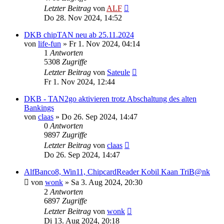
Letzter Beitrag
von
ALF
Do 28. Nov 2024, 14:52
DKB chipTAN neu ab 25.11.2024
von
life-fun
»
Fr 1. Nov 2024, 04:14
1
Antworten
5308
Zugriffe
Letzter Beitrag
von
Sateule
Fr 1. Nov 2024, 12:44
DKB - TAN2go aktivieren trotz Abschaltung des alten
Bankings
von
claas
»
Do 26. Sep 2024, 14:47
0
Antworten
9897
Zugriffe
Letzter Beitrag
von
claas
Do 26. Sep 2024, 14:47
AlfBanco8, Win11, ChipcardReader Kobil Kaan TriB@nk
von
wonk
»
Sa 3. Aug 2024, 20:30
2
Antworten
6897
Zugriffe
Letzter Beitrag
von
wonk
Di 13. Aug 2024, 20:18