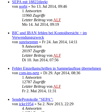
SEPA mit 18822direkt
von
norbi
»
So 13. Jul 2014, 09:46
1
Antworten
11960
Zugriffe
Letzter Beitrag
von
ALF
Mo 14. Jul 2014, 09:19
BIC und IBAN fehlen bei Kontoübersicht > im
Verwendungszweck
von
sunrisepmm
»
Fr 24. Jan 2014, 14:11
9
Antworten
20197
Zugriffe
Letzter Beitrag
von
ALF
Di 10. Jun 2014, 07:56
Fehler Einzellastschriften in Sammelauftrag übernehmen
von
com-ins-netz
»
Di 29. Apr 2014, 08:36
1
Antworten
12787
Zugriffe
Letzter Beitrag
von
ALF
Fr 2. Mai 2014, 11:31
SendeProtokolle "SEPA":
von
icke1954
»
Sa 2. Nov 2013, 22:29
4
Antworten