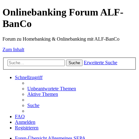
Onlinebanking Forum ALF-
BanCo
Forum zu Homebanking & Onlinebanking mit ALF-BanCo
Zum Inhalt
Erweiterte Suche
Suche
Schnellzugriff
Unbeantwortete Themen
Aktive Themen
Suche
FAQ
Anmelden
Registrieren
Foren-Übersicht
Allgemeines
SEPA