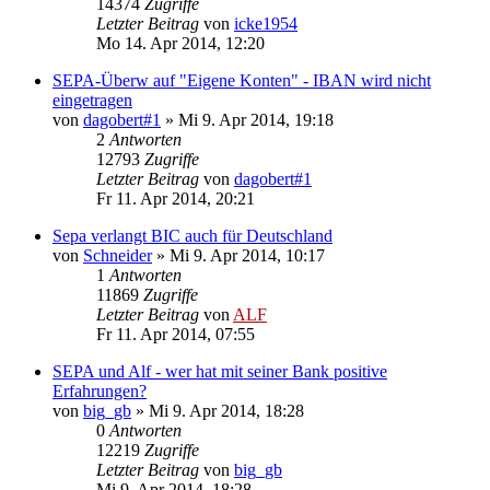
14374
Zugriffe
Letzter Beitrag
von
icke1954
Mo 14. Apr 2014, 12:20
SEPA-Überw auf "Eigene Konten" - IBAN wird nicht
eingetragen
von
dagobert#1
»
Mi 9. Apr 2014, 19:18
2
Antworten
12793
Zugriffe
Letzter Beitrag
von
dagobert#1
Fr 11. Apr 2014, 20:21
Sepa verlangt BIC auch für Deutschland
von
Schneider
»
Mi 9. Apr 2014, 10:17
1
Antworten
11869
Zugriffe
Letzter Beitrag
von
ALF
Fr 11. Apr 2014, 07:55
SEPA und Alf - wer hat mit seiner Bank positive
Erfahrungen?
von
big_gb
»
Mi 9. Apr 2014, 18:28
0
Antworten
12219
Zugriffe
Letzter Beitrag
von
big_gb
Mi 9. Apr 2014, 18:28