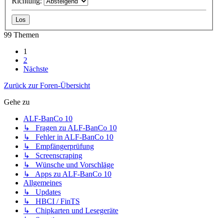
Richtung:
99 Themen
1
2
Nächste
Zurück zur Foren-Übersicht
Gehe zu
ALF-BanCo 10
↳ Fragen zu ALF-BanCo 10
↳ Fehler in ALF-BanCo 10
↳ Empfängerprüfung
↳ Screenscraping
↳ Wünsche und Vorschläge
↳ Apps zu ALF-BanCo 10
Allgemeines
↳ Updates
↳ HBCI / FinTS
↳ Chipkarten und Lesegeräte