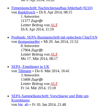
Firmenlastschrift: Nachrichtenaufbau fehlerhaft (9210)
von
Bankfrosch
»
Di 8. Apr 2014, 08:15
1
Antworten
11377
Zugriffe
Letzter Beitrag
von
ALF
Di 8. Apr 2014, 11:19
Postbank: SEPA-Basislastschrift mit optischem ChipTAN
von
thomasmueller
»
Mi 29. Jan 2014, 21:52
8
Antworten
17904
Zugriffe
Letzter Beitrag
von
ALF
Mo 17. Mär 2014, 08:17
SEPA, Empfänger in UK
von
Tillmann
»
Do 6. Mär 2014, 16:41
3
Antworten
13468
Zugriffe
Letzter Beitrag
von
ALF
Fr 14. Mär 2014, 15:18
SEPA-Sammellastschrift: Vorschlaege und Bitte um
Korrekturen
von
big_gb
»
Fr 10. Jan 2014, 21:48