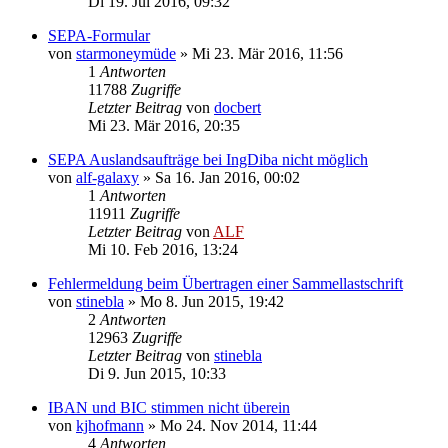
Di 19. Jul 2016, 09:32
SEPA-Formular
von
starmoneymüde
»
Mi 23. Mär 2016, 11:56
1
Antworten
11788
Zugriffe
Letzter Beitrag
von
docbert
Mi 23. Mär 2016, 20:35
SEPA Auslandsaufträge bei IngDiba nicht möglich
von
alf-galaxy
»
Sa 16. Jan 2016, 00:02
1
Antworten
11911
Zugriffe
Letzter Beitrag
von
ALF
Mi 10. Feb 2016, 13:24
Fehlermeldung beim Übertragen einer Sammellastschrift
von
stinebla
»
Mo 8. Jun 2015, 19:42
2
Antworten
12963
Zugriffe
Letzter Beitrag
von
stinebla
Di 9. Jun 2015, 10:33
IBAN und BIC stimmen nicht überein
von
kjhofmann
»
Mo 24. Nov 2014, 11:44
4
Antworten