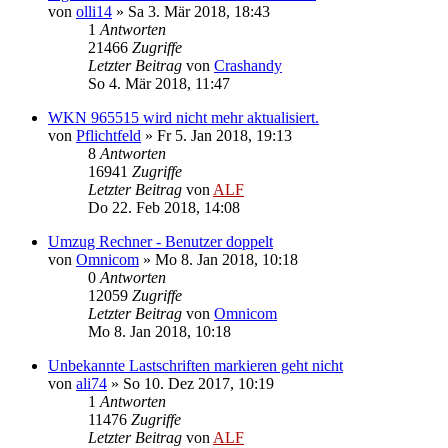
von
olli14
»
Sa 3. Mär 2018, 18:43
1
Antworten
21466
Zugriffe
Letzter Beitrag
von
Crashandy
So 4. Mär 2018, 11:47
WKN 965515 wird nicht mehr aktualisiert.
von
Pflichtfeld
»
Fr 5. Jan 2018, 19:13
8
Antworten
16941
Zugriffe
Letzter Beitrag
von
ALF
Do 22. Feb 2018, 14:08
Umzug Rechner - Benutzer doppelt
von
Omnicom
»
Mo 8. Jan 2018, 10:18
0
Antworten
12059
Zugriffe
Letzter Beitrag
von
Omnicom
Mo 8. Jan 2018, 10:18
Unbekannte Lastschriften markieren geht nicht
von
ali74
»
So 10. Dez 2017, 10:19
1
Antworten
11476
Zugriffe
Letzter Beitrag
von
ALF