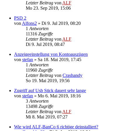
Letzter Beitrag
von
ALF
Mo 23. Sep 2019, 15:06
PSD 2
von
Alfons2
»
Di 9. Jul 2019, 08:20
1
Antworten
11316
Zugriffe
Letzter Beitrag
von
ALF
Di 9. Jul 2019, 08:47
Anzeigeeinstellung von Kontoauszügen
von
stefan
»
Sa 18. Mai 2019, 17:45
1
Antworten
11960
Zugriffe
Letzter Beitrag
von
Crashandy
So 19. Mai 2019, 19:56
Zugriff auf Usb Stick dauert sehr lange
von
stefan
»
Mo 6. Mai 2019, 18:16
3
Antworten
13498
Zugriffe
Letzter Beitrag
von
ALF
Mi 8. Mai 2019, 07:27
Wie wird ALF-BanCo 6 richtige deinstalliert?