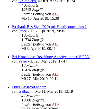
von
Grumbler60
»
Di 9. Apr 2019, 10:34
4
Antworten
14515
Zugriffe
Letzter Beitrag
von
ALF
Mo 15. Apr 2019, 15:38
Postbank BestSign (920) mit Handy unterstützt ?
von
Petee
»
Di 2. Apr 2019, 20:04
1
Antworten
11734
Zugriffe
Letzter Beitrag
von
ALF
Mi 3. Apr 2019, 09:11
Bei Kontaklose Bezahlung Anzeige immer V PAY
von
Petee
»
Di 26. Mär 2019, 17:47
1
Antworten
11476
Zugriffe
Letzter Beitrag
von
ALF
Mi 27. Mär 2019, 09:11
Ebics Passwort ändern
von
ssalbach
»
Mo 11. Mär 2019, 13:19
4
Antworten
13888
Zugriffe
Letzter Beitrag
von
ALF
Di 12. Mär 2019, 07:06