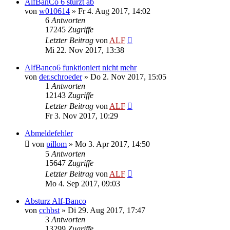
AlfBanCo 6 stürzt ab
von
w010614
»
Fr 4. Aug 2017, 14:02
6
Antworten
17245
Zugriffe
Letzter Beitrag
von
ALF
Mi 22. Nov 2017, 13:38
AlfBanco6 funktioniert nicht mehr
von
der.schroeder
»
Do 2. Nov 2017, 15:05
1
Antworten
12143
Zugriffe
Letzter Beitrag
von
ALF
Fr 3. Nov 2017, 10:29
Abmeldefehler
von
pillom
»
Mo 3. Apr 2017, 14:50
5
Antworten
15647
Zugriffe
Letzter Beitrag
von
ALF
Mo 4. Sep 2017, 09:03
Absturz Alf-Banco
von
cchbst
»
Di 29. Aug 2017, 17:47
3
Antworten
13299
Zugriffe