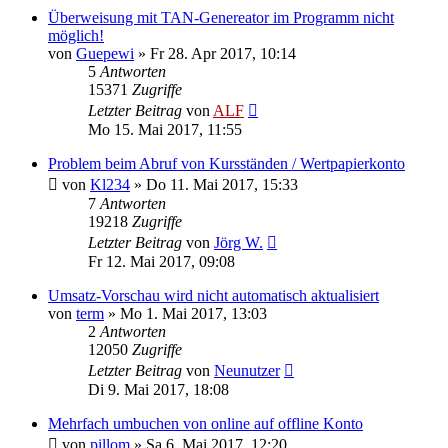
Überweisung mit TAN-Genereator im Programm nicht
möglich!
von
Guepewi
»
Fr 28. Apr 2017, 10:14
5
Antworten
15371
Zugriffe
Letzter Beitrag
von
ALF
Mo 15. Mai 2017, 11:55
Problem beim Abruf von Kursständen / Wertpapierkonto
von
Kl234
»
Do 11. Mai 2017, 15:33
7
Antworten
19218
Zugriffe
Letzter Beitrag
von
Jörg W.
Fr 12. Mai 2017, 09:08
Umsatz-Vorschau wird nicht automatisch aktualisiert
von
term
»
Mo 1. Mai 2017, 13:03
2
Antworten
12050
Zugriffe
Letzter Beitrag
von
Neunutzer
Di 9. Mai 2017, 18:08
Mehrfach umbuchen von online auf offline Konto
von
pillom
»
Sa 6. Mai 2017, 12:20