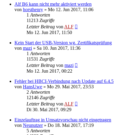
Alf B6 kann nicht mehr aktiviert werden
von
horsthenry
»
Mo 12. Jun 2017, 11:06
1
Antworten
11213
Zugriffe
Letzter Beitrag
von
ALF
Mo 12. Jun 2017, 11:50
Kein Start der USB-Version wg. Zertifikatsprüfung
von
mazi
»
Sa 10. Jun 2017, 11:36
1
Antworten
11531
Zugriffe
Letzter Beitrag
von
mazi
Mo 12. Jun 2017, 00:22
Fehler bei HBCI-Verbindung nach Update auf 6.4.5
von
HansUwe
»
Mo 29. Mai 2017, 23:53
2
Antworten
12146
Zugriffe
Letzter Beitrag
von
ALF
Di 30. Mai 2017, 09:29
Einzelauftrag in Umsatzvorschau nicht eingetragen
von
Neunutzer
»
Do 18. Mai 2017, 17:19
5
Antworten