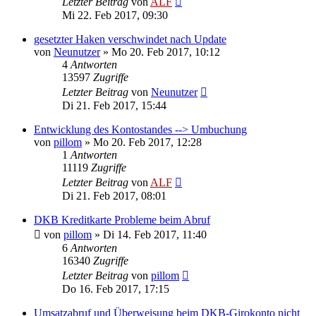
Letzter Beitrag
von
ALF
Mi 22. Feb 2017, 09:30
gesetzter Haken verschwindet nach Update
von
Neunutzer
»
Mo 20. Feb 2017, 10:12
4
Antworten
13597
Zugriffe
Letzter Beitrag
von
Neunutzer
Di 21. Feb 2017, 15:44
Entwicklung des Kontostandes --> Umbuchung
von
pillom
»
Mo 20. Feb 2017, 12:28
1
Antworten
11119
Zugriffe
Letzter Beitrag
von
ALF
Di 21. Feb 2017, 08:01
DKB Kreditkarte Probleme beim Abruf
von
pillom
»
Di 14. Feb 2017, 11:40
6
Antworten
16340
Zugriffe
Letzter Beitrag
von
pillom
Do 16. Feb 2017, 17:15
Umsatzabruf und Überweisung beim DKB-Girokonto nicht