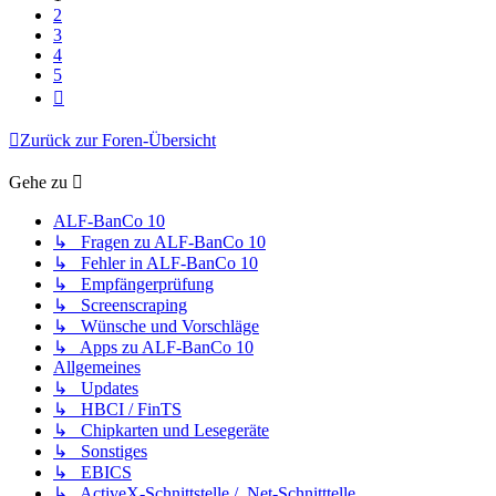
2
3
4
5
Nächste
Zurück zur Foren-Übersicht
Gehe zu
ALF-BanCo 10
↳ Fragen zu ALF-BanCo 10
↳ Fehler in ALF-BanCo 10
↳ Empfängerprüfung
↳ Screenscraping
↳ Wünsche und Vorschläge
↳ Apps zu ALF-BanCo 10
Allgemeines
↳ Updates
↳ HBCI / FinTS
↳ Chipkarten und Lesegeräte
↳ Sonstiges
↳ EBICS
↳ ActiveX-Schnittstelle / .Net-Schnitttelle