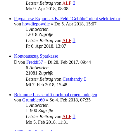
Letzter Beitrag
von
ALF
Mo 9. Apr 2018, 08:08
Paypal csv Export - z.B. Feld "Gebühr" nicht selektierbar
von
howdiepowdie
»
Do 5. Apr 2018, 15:07
1
Antworten
12018
Zugriffe
Letzter Beitrag
von
ALF
Fr 6. Apr 2018, 13:07
Kontoauszug Sparkasse
von
Freddi57
»
Di 28. Feb 2017, 09:44
6
Antworten
21081
Zugriffe
Letzter Beitrag
von
Crashandy
Mi 7. Feb 2018, 15:48
Bekannte Lastschrift nochmal erneut anlegen
von
Grumbler60
»
So 4. Feb 2018, 07:35
1
Antworten
11900
Zugriffe
Letzter Beitrag
von
ALF
Mo 5. Feb 2018, 11:31