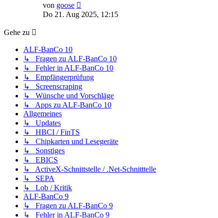
Neuester
von
goose
Beitrag
Do 21. Aug 2025, 12:15
Gehe zu
ALF-BanCo 10
↳ Fragen zu ALF-BanCo 10
↳ Fehler in ALF-BanCo 10
↳ Empfängerprüfung
↳ Screenscraping
↳ Wünsche und Vorschläge
↳ Apps zu ALF-BanCo 10
Allgemeines
↳ Updates
↳ HBCI / FinTS
↳ Chipkarten und Lesegeräte
↳ Sonstiges
↳ EBICS
↳ ActiveX-Schnittstelle / .Net-Schnitttelle
↳ SEPA
↳ Lob / Kritik
ALF-BanCo 9
↳ Fragen zu ALF-BanCo 9
↳ Fehler in ALF-BanCo 9