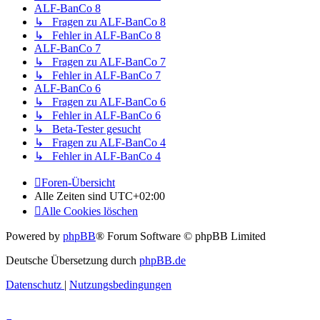
ALF-BanCo 8
↳ Fragen zu ALF-BanCo 8
↳ Fehler in ALF-BanCo 8
ALF-BanCo 7
↳ Fragen zu ALF-BanCo 7
↳ Fehler in ALF-BanCo 7
ALF-BanCo 6
↳ Fragen zu ALF-BanCo 6
↳ Fehler in ALF-BanCo 6
↳ Beta-Tester gesucht
↳ Fragen zu ALF-BanCo 4
↳ Fehler in ALF-BanCo 4
Foren-Übersicht
Alle Zeiten sind
UTC+02:00
Alle Cookies löschen
Powered by
phpBB
® Forum Software © phpBB Limited
Deutsche Übersetzung durch
phpBB.de
Datenschutz
|
Nutzungsbedingungen