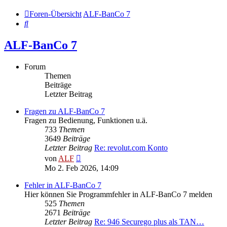
Foren-Übersicht
ALF-BanCo 7
Suche
ALF-BanCo 7
Forum
Themen
Beiträge
Letzter Beitrag
Fragen zu ALF-BanCo 7
Fragen zu Bedienung, Funktionen u.ä.
733
Themen
3649
Beiträge
Letzter Beitrag
Re: revolut.com Konto
Neuester
von
ALF
Beitrag
Mo 2. Feb 2026, 14:09
Fehler in ALF-BanCo 7
Hier können Sie Programmfehler in ALF-BanCo 7 melden
525
Themen
2671
Beiträge
Letzter Beitrag
Re: 946 Securego plus als TAN…