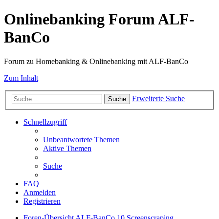
Onlinebanking Forum ALF-
BanCo
Forum zu Homebanking & Onlinebanking mit ALF-BanCo
Zum Inhalt
Erweiterte Suche
Suche
Schnellzugriff
Unbeantwortete Themen
Aktive Themen
Suche
FAQ
Anmelden
Registrieren
Foren-Übersicht
ALF-BanCo 10
Screenscraping