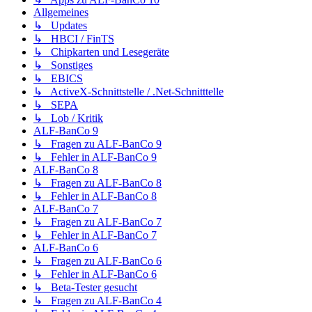
Allgemeines
↳ Updates
↳ HBCI / FinTS
↳ Chipkarten und Lesegeräte
↳ Sonstiges
↳ EBICS
↳ ActiveX-Schnittstelle / .Net-Schnitttelle
↳ SEPA
↳ Lob / Kritik
ALF-BanCo 9
↳ Fragen zu ALF-BanCo 9
↳ Fehler in ALF-BanCo 9
ALF-BanCo 8
↳ Fragen zu ALF-BanCo 8
↳ Fehler in ALF-BanCo 8
ALF-BanCo 7
↳ Fragen zu ALF-BanCo 7
↳ Fehler in ALF-BanCo 7
ALF-BanCo 6
↳ Fragen zu ALF-BanCo 6
↳ Fehler in ALF-BanCo 6
↳ Beta-Tester gesucht
↳ Fragen zu ALF-BanCo 4