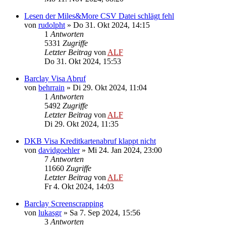
Lesen der Miles&More CSV Datei schlägt fehl
von
rudolpht
»
Do 31. Okt 2024, 14:15
1
Antworten
5331
Zugriffe
Letzter Beitrag
von
ALF
Do 31. Okt 2024, 15:53
Barclay Visa Abruf
von
behrrain
»
Di 29. Okt 2024, 11:04
1
Antworten
5492
Zugriffe
Letzter Beitrag
von
ALF
Di 29. Okt 2024, 11:35
DKB Visa Kreditkartenabruf klappt nicht
von
davidgoehler
»
Mi 24. Jan 2024, 23:00
7
Antworten
11660
Zugriffe
Letzter Beitrag
von
ALF
Fr 4. Okt 2024, 14:03
Barclay Screenscrapping
von
lukasgr
»
Sa 7. Sep 2024, 15:56
3
Antworten