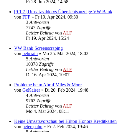
Fr 28. Jun 2024, 14:58
[9.1.7] Umsatzsaldo vs Übersichtsanzeige VW Bank
von
FFF
»
Fr 19. Apr 2024, 09:30
3
Antworten
7747
Zugriffe
Letzter Beitrag
von
ALF
Fr 19. Apr 2024, 15:24
VW Bank Screenscraping
von
behrrain
»
Mo 25. Mär 2024, 18:02
5
Antworten
10378
Zugriffe
Letzter Beitrag
von
ALF
Di 16. Apr 2024, 10:07
Probleme beim Abruf Miles & More
von
GeKaiser
»
Di 20. Feb 2024, 19:48
4
Antworten
9762
Zugriffe
Letzter Beitrag
von
ALF
Mo 4. Mär 2024, 08:11
Keine Umsatzvorschau bei Hilton Honors Kreditkarten
von
peterspahn
»
Fr 2. Feb 2024, 19:46
5
Antworten