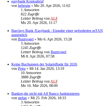
easybank Kontoabruf
von
behrrain
»
Mo 20. Apr 2026, 11:02
1
Antworten
822
Zugriffe
Letzter Beitrag
von
ALF
Mo 20. Apr 2026, 11:17
Barclays Bank /Easybank : Eingabe einer geforderten mTAN
unmöglich
von
Buntvogel
»
Mo 6. Apr 2026, 15:28
3
Antworten
1245
Zugriffe
Letzter Beitrag
von
Buntvogel
Mi 8. Apr 2026, 07:58
Keine Buchungen der SolarisBank für 2026
von
Petra
»
Mi 14. Jan 2026, 13:19
10
Antworten
3888
Zugriffe
Letzter Beitrag
von
ALF
Mo 16. Mär 2026, 08:00
Banken,die nicht mit Alf Banco funktionieren
von
stefan
»
Mi 25. Feb 2026, 18:33
3
Antworten