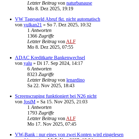
Letzter Beitrag
von
naturbanause
Mo 8. Dez 2025, 19:19
VW Tagesgeld Abruf fkt. nicht automatisch
von
vulkan21
»
So 7. Dez 2025, 10:32
1
Antworten
1366
Zugriffe
Letzter Beitrag
von
ALF
Mo 8. Dez 2025, 07:55
ADAC Kreditkarte Bankenwechsel
von
yalu
»
Di 17. Sep 2024, 14:17
6
Antworten
8323
Zugriffe
Letzter Beitrag
von
lenardino
Sa 22. Nov 2025, 18:43
Screenscraping funktioniert bei N26 nicht
von
JosiM
»
Sa 15. Nov 2025, 21:03
1
Antworten
1793
Zugriffe
Letzter Beitrag
von
ALF
Mo 17. Nov 2025, 07:45
VW-Bank : nur eines von zwei Konten wird eingelesen