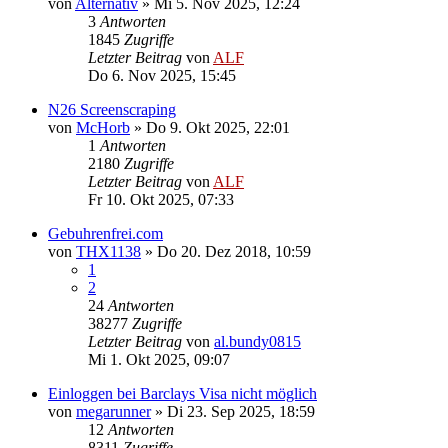
von
Alternativ
»
Mi 5. Nov 2025, 12:24
3
Antworten
1845
Zugriffe
Letzter Beitrag
von
ALF
Do 6. Nov 2025, 15:45
N26 Screenscraping
von
McHorb
»
Do 9. Okt 2025, 22:01
1
Antworten
2180
Zugriffe
Letzter Beitrag
von
ALF
Fr 10. Okt 2025, 07:33
Gebuhrenfrei.com
von
THX1138
»
Do 20. Dez 2018, 10:59
1
2
24
Antworten
38277
Zugriffe
Letzter Beitrag
von
al.bundy0815
Mi 1. Okt 2025, 09:07
Einloggen bei Barclays Visa nicht möglich
von
megarunner
»
Di 23. Sep 2025, 18:59
12
Antworten
8311
Zugriffe