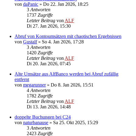
von
daPanic
»
Do 22. Jan 2026, 18:25
3
Antworten
1737
Zugriffe
Letzter Beitrag
von
ALF
Di 27. Jan 2026, 15:30
Abruf von Kontoumsätzen mit chaotischen Ergebnissen
von
Gustalf
»
So 4. Jan 2026, 17:28
3
Antworten
1420
Zugriffe
Letzter Beitrag
von
ALF
Di 20. Jan 2026, 07:45
Alte Umsätze aus AlfBanco werden bei Abruf zufällig
entfernt
von
megarunner
»
Do 8. Jan 2026, 15:51
4
Antworten
1782
Zugriffe
Letzter Beitrag
von
ALF
Di 13. Jan 2026, 14:48
doppelte Buchungen bei C24
von
naturbanause
»
Sa 25. Okt 2025, 15:29
3
Antworten
2423
Zugriffe