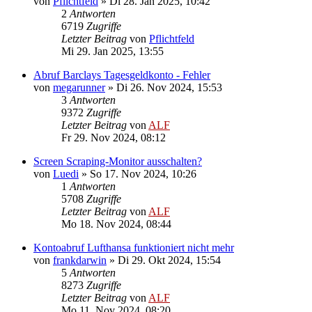
von
Pflichtfeld
»
Di 28. Jan 2025, 10:42
2
Antworten
6719
Zugriffe
Letzter Beitrag
von
Pflichtfeld
Mi 29. Jan 2025, 13:55
Abruf Barclays Tagesgeldkonto - Fehler
von
megarunner
»
Di 26. Nov 2024, 15:53
3
Antworten
9372
Zugriffe
Letzter Beitrag
von
ALF
Fr 29. Nov 2024, 08:12
Screen Scraping-Monitor ausschalten?
von
Luedi
»
So 17. Nov 2024, 10:26
1
Antworten
5708
Zugriffe
Letzter Beitrag
von
ALF
Mo 18. Nov 2024, 08:44
Kontoabruf Lufthansa funktioniert nicht mehr
von
frankdarwin
»
Di 29. Okt 2024, 15:54
5
Antworten
8273
Zugriffe
Letzter Beitrag
von
ALF
Mo 11. Nov 2024, 08:20