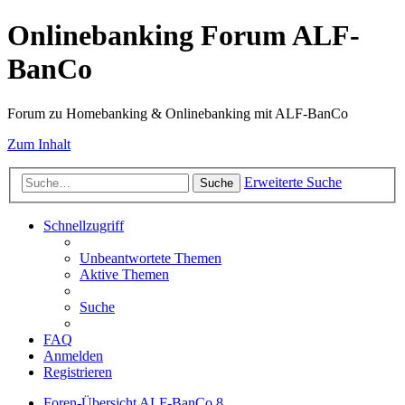
Onlinebanking Forum ALF-
BanCo
Forum zu Homebanking & Onlinebanking mit ALF-BanCo
Zum Inhalt
Erweiterte Suche
Suche
Schnellzugriff
Unbeantwortete Themen
Aktive Themen
Suche
FAQ
Anmelden
Registrieren
Foren-Übersicht
ALF-BanCo 8