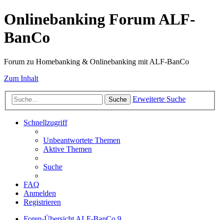
Onlinebanking Forum ALF-
BanCo
Forum zu Homebanking & Onlinebanking mit ALF-BanCo
Zum Inhalt
Erweiterte Suche
Suche
Schnellzugriff
Unbeantwortete Themen
Aktive Themen
Suche
FAQ
Anmelden
Registrieren
Foren-Übersicht
ALF-BanCo 9