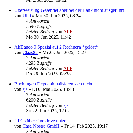
Mi 2. Jul 2025, 09:02
Überweisung Gesendet aber bei der Bank nicht ausgeführt
von
Ullli
»
Mo 30. Jun 2025, 08:24
4
Antworten
3596
Zugriffe
Letzter Beitrag
von
ALF
Mo 30. Jun 2025, 11:42
AlfBanco 9 Spezial auf 2 Rechnern *gelöst*
von
Claas82
»
Mi 25. Jun 2025, 15:27
3
Antworten
4293
Zugriffe
Letzter Beitrag
von
ALF
Do 26. Jun 2025, 08:38
Buchungen Depot aktualisieren sich nicht
von
sjs
»
Di 6. Mai 2025, 13:48
7
Antworten
6200
Zugriffe
Letzter Beitrag
von
sjs
So 22. Jun 2025, 12:02
2 PCs über One drive nutzen
von
Casa Nostra GmbH
»
Fr 14. Feb 2025, 19:17
3
Antworten