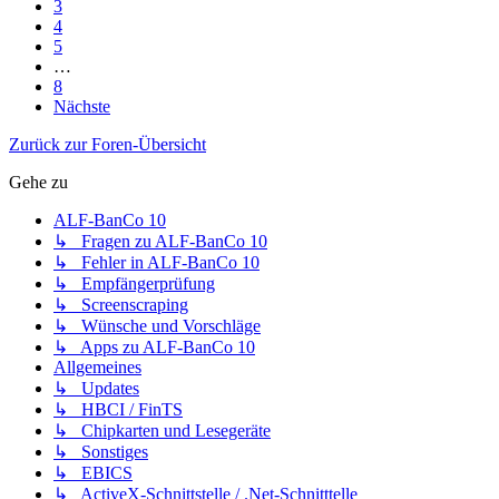
3
4
5
…
8
Nächste
Zurück zur Foren-Übersicht
Gehe zu
ALF-BanCo 10
↳ Fragen zu ALF-BanCo 10
↳ Fehler in ALF-BanCo 10
↳ Empfängerprüfung
↳ Screenscraping
↳ Wünsche und Vorschläge
↳ Apps zu ALF-BanCo 10
Allgemeines
↳ Updates
↳ HBCI / FinTS
↳ Chipkarten und Lesegeräte
↳ Sonstiges
↳ EBICS
↳ ActiveX-Schnittstelle / .Net-Schnitttelle