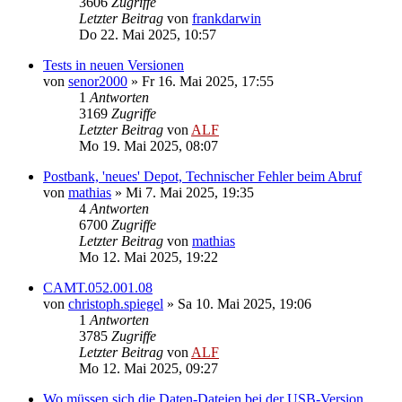
3606
Zugriffe
Letzter Beitrag
von
frankdarwin
Do 22. Mai 2025, 10:57
Tests in neuen Versionen
von
senor2000
»
Fr 16. Mai 2025, 17:55
1
Antworten
3169
Zugriffe
Letzter Beitrag
von
ALF
Mo 19. Mai 2025, 08:07
Postbank, 'neues' Depot, Technischer Fehler beim Abruf
von
mathias
»
Mi 7. Mai 2025, 19:35
4
Antworten
6700
Zugriffe
Letzter Beitrag
von
mathias
Mo 12. Mai 2025, 19:22
CAMT.052.001.08
von
christoph.spiegel
»
Sa 10. Mai 2025, 19:06
1
Antworten
3785
Zugriffe
Letzter Beitrag
von
ALF
Mo 12. Mai 2025, 09:27
Wo müssen sich die Daten-Dateien bei der USB-Version