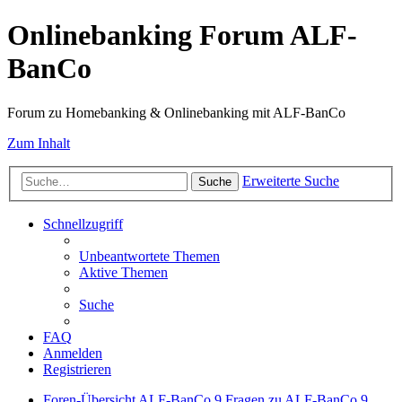
Onlinebanking Forum ALF-
BanCo
Forum zu Homebanking & Onlinebanking mit ALF-BanCo
Zum Inhalt
Erweiterte Suche
Suche
Schnellzugriff
Unbeantwortete Themen
Aktive Themen
Suche
FAQ
Anmelden
Registrieren
Foren-Übersicht
ALF-BanCo 9
Fragen zu ALF-BanCo 9