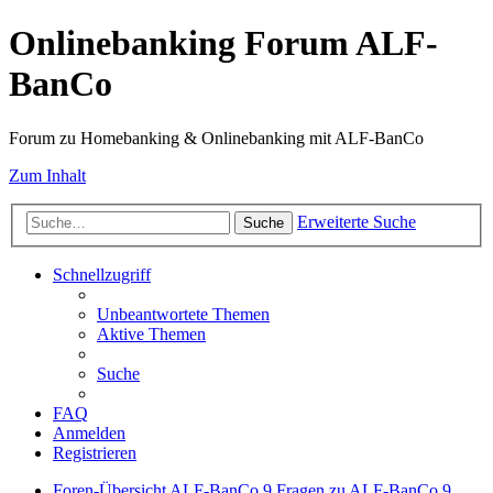
Onlinebanking Forum ALF-
BanCo
Forum zu Homebanking & Onlinebanking mit ALF-BanCo
Zum Inhalt
Erweiterte Suche
Suche
Schnellzugriff
Unbeantwortete Themen
Aktive Themen
Suche
FAQ
Anmelden
Registrieren
Foren-Übersicht
ALF-BanCo 9
Fragen zu ALF-BanCo 9