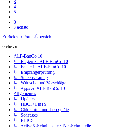
3
4
5
…
8
Nächste
Zurück zur Foren-Übersicht
Gehe zu
ALF-BanCo 10
↳ Fragen zu ALF-BanCo 10
↳ Fehler in ALF-BanCo 10
↳ Empfängerprüfung
↳ Screenscraping
↳ Wünsche und Vorschläge
↳ Apps zu ALF-BanCo 10
Allgemeines
↳ Updates
↳ HBCI / FinTS
↳ Chipkarten und Lesegeräte
↳ Sonstiges
↳ EBICS
↳ ActiveX-Schnittstelle / .Net-Schnitttelle