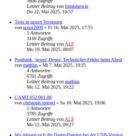
3606
Zugriffe
Letzter Beitrag
von
frankdarwin
Do 22. Mai 2025, 10:57
Tests in neuen Versionen
von
senor2000
»
Fr 16. Mai 2025, 17:55
1
Antworten
3169
Zugriffe
Letzter Beitrag
von
ALF
Mo 19. Mai 2025, 08:07
Postbank, 'neues' Depot, Technischer Fehler beim Abruf
von
mathias
»
Mi 7. Mai 2025, 19:35
4
Antworten
6701
Zugriffe
Letzter Beitrag
von
mathias
Mo 12. Mai 2025, 19:22
CAMT.052.001.08
von
christoph.spiegel
»
Sa 10. Mai 2025, 19:06
1
Antworten
3785
Zugriffe
Letzter Beitrag
von
ALF
Mo 12. Mai 2025, 09:27
Wo müssen sich die Daten-Dateien bei der USB-Version