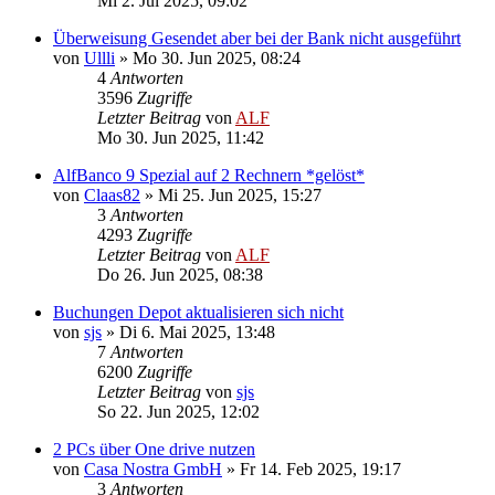
Mi 2. Jul 2025, 09:02
Überweisung Gesendet aber bei der Bank nicht ausgeführt
von
Ullli
»
Mo 30. Jun 2025, 08:24
4
Antworten
3596
Zugriffe
Letzter Beitrag
von
ALF
Mo 30. Jun 2025, 11:42
AlfBanco 9 Spezial auf 2 Rechnern *gelöst*
von
Claas82
»
Mi 25. Jun 2025, 15:27
3
Antworten
4293
Zugriffe
Letzter Beitrag
von
ALF
Do 26. Jun 2025, 08:38
Buchungen Depot aktualisieren sich nicht
von
sjs
»
Di 6. Mai 2025, 13:48
7
Antworten
6200
Zugriffe
Letzter Beitrag
von
sjs
So 22. Jun 2025, 12:02
2 PCs über One drive nutzen
von
Casa Nostra GmbH
»
Fr 14. Feb 2025, 19:17
3
Antworten