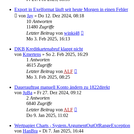
Export in Exelformat läuft seit heute Morgen in einen Fehler
von
Jay
»
Do 12. Dez 2024, 08:18
10
Antworten
11480
Zugriffe
Letzter Beitrag
von
winki48
Mo 3. Feb 2025, 16:13
DKB Kreditkartenabruf klappt nicht
von
Kmertens
»
So 2. Feb 2025, 16:29
1
Antworten
4615
Zugriffe
Letzter Beitrag
von
ALF
Mo 3. Feb 2025, 08:25
Dauerauftrag manuell Konto ändern zu 1822direkt
von
JuBa
»
Fr 27. Dez 2024, 09:12
2
Antworten
6840
Zugriffe
Letzter Beitrag
von
ALF
Do 9. Jan 2025, 11:02
Wertpapier Charts - System.ArgumentOutOfRangeException
von
HanBra
»
Di 7. Jan 2025, 16:44