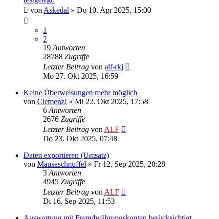
von
Askedal
»
Do 10. Apr 2025, 15:00
1
2
19
Antworten
28788
Zugriffe
Letzter Beitrag
von
alf-rkj
Mo 27. Okt 2025, 16:59
Keine Überweisungen mehr möglich
von
Clemenz!
»
Mi 22. Okt 2025, 17:58
6
Antworten
2676
Zugriffe
Letzter Beitrag
von
ALF
Do 23. Okt 2025, 07:48
Daten exportieren (Umsatz)
von
Mauseschnuffel
»
Fr 12. Sep 2025, 20:28
3
Antworten
4945
Zugriffe
Letzter Beitrag
von
ALF
Di 16. Sep 2025, 11:53
Auswertung mit Fremdwährungskonten berücksichtigt