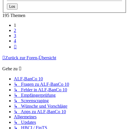
195 Themen
1
2
3
4
Nächste
Zurück zur Foren-Übersicht
Gehe zu
ALF-BanCo 10
↳ Fragen zu ALF-BanCo 10
↳ Fehler in ALF-BanCo 10
↳ Empfängerprüfung
↳ Screenscraping
↳ Wünsche und Vorschläge
↳ Apps zu ALF-BanCo 10
Allgemeines
↳ Updates
↳ HBCI / FinTS