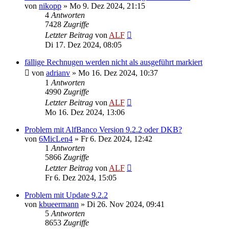
von
nikopp
»
Mo 9. Dez 2024, 21:15
4
Antworten
7428
Zugriffe
Letzter Beitrag
von
ALF
Di 17. Dez 2024, 08:05
fällige Rechnugen werden nicht als ausgeführt markiert
von
adrianv
»
Mo 16. Dez 2024, 10:37
1
Antworten
4990
Zugriffe
Letzter Beitrag
von
ALF
Mo 16. Dez 2024, 13:06
Problem mit AlfBanco Version 9.2.2 oder DKB?
von
6MicLen4
»
Fr 6. Dez 2024, 12:42
1
Antworten
5866
Zugriffe
Letzter Beitrag
von
ALF
Fr 6. Dez 2024, 15:05
Problem mit Update 9.2.2
von
kbueermann
»
Di 26. Nov 2024, 09:41
5
Antworten
8653
Zugriffe