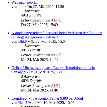
Was mich nervt...
von
Joh
»
Do 27. Mär 2025, 14:56
1
Antworten
4911
Zugriffe
Letzter Beitrag
von
ALF
Do 27. Mär 2025, 15:49
Aktuell eingestellter Filter wird beim Verlassen der Funktion
(Dialog) Kategorien inaktiviert
von
DirkP
»
Sa 22. Mär 2025, 15:04
1
Antworten
4013
Zugriffe
Letzter Beitrag
von
ALF
Mo 24. Mär 2025, 14:04
Gelöst: Überweisung nach Österreich funktioniert nicht
von
apab
»
Fr 21. Mär 2025, 15:13
3
Antworten
4696
Zugriffe
Letzter Beitrag
von
ALF
Mo 24. Mär 2025, 11:46
Comdirect-VISA Konto: Fehler 9380 bei Abruf
von
HansUwe
»
Mo 10. Mär 2025, 10:05
6
Antworten