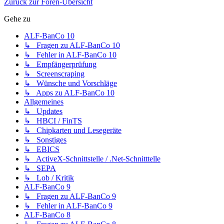
Zurück zur Foren-Übersicht
Gehe zu
ALF-BanCo 10
↳ Fragen zu ALF-BanCo 10
↳ Fehler in ALF-BanCo 10
↳ Empfängerprüfung
↳ Screenscraping
↳ Wünsche und Vorschläge
↳ Apps zu ALF-BanCo 10
Allgemeines
↳ Updates
↳ HBCI / FinTS
↳ Chipkarten und Lesegeräte
↳ Sonstiges
↳ EBICS
↳ ActiveX-Schnittstelle / .Net-Schnitttelle
↳ SEPA
↳ Lob / Kritik
ALF-BanCo 9
↳ Fragen zu ALF-BanCo 9
↳ Fehler in ALF-BanCo 9
ALF-BanCo 8