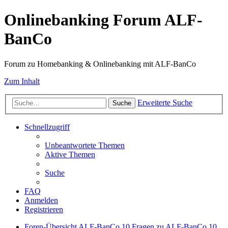
Onlinebanking Forum ALF-
BanCo
Forum zu Homebanking & Onlinebanking mit ALF-BanCo
Zum Inhalt
Erweiterte Suche
Suche
Schnellzugriff
Unbeantwortete Themen
Aktive Themen
Suche
FAQ
Anmelden
Registrieren
Foren-Übersicht
ALF-BanCo 10
Fragen zu ALF-BanCo 10