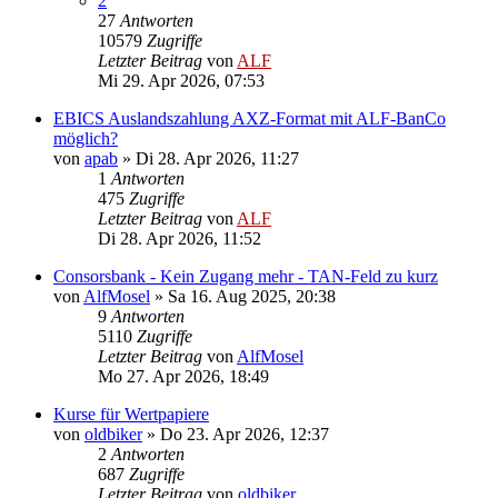
2
27
Antworten
10579
Zugriffe
Letzter Beitrag
von
ALF
Mi 29. Apr 2026, 07:53
EBICS Auslandszahlung AXZ-Format mit ALF-BanCo
möglich?
von
apab
»
Di 28. Apr 2026, 11:27
1
Antworten
475
Zugriffe
Letzter Beitrag
von
ALF
Di 28. Apr 2026, 11:52
Consorsbank - Kein Zugang mehr - TAN-Feld zu kurz
von
AlfMosel
»
Sa 16. Aug 2025, 20:38
9
Antworten
5110
Zugriffe
Letzter Beitrag
von
AlfMosel
Mo 27. Apr 2026, 18:49
Kurse für Wertpapiere
von
oldbiker
»
Do 23. Apr 2026, 12:37
2
Antworten
687
Zugriffe
Letzter Beitrag
von
oldbiker