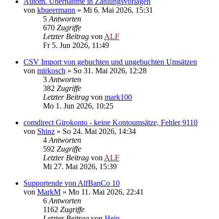
Autom. Übernahme in Zahlungsvorlagen
von
kbueermann
»
Mi 6. Mai 2026, 15:31
5
Antworten
670
Zugriffe
Letzter Beitrag
von
ALF
Fr 5. Jun 2026, 11:49
CSV Import von gebuchten und ungebuchten Umsätzen
von
mirkosch
»
So 31. Mai 2026, 12:28
3
Antworten
382
Zugriffe
Letzter Beitrag
von
mark100
Mo 1. Jun 2026, 10:25
comdirect Girokonto - keine Kontoumsätze, Fehler 9110
von
Shinz
»
So 24. Mai 2026, 14:34
4
Antworten
592
Zugriffe
Letzter Beitrag
von
ALF
Mi 27. Mai 2026, 15:39
Supportende von AlfBanCo 10
von
MarkM
»
Mo 11. Mai 2026, 22:41
6
Antworten
1162
Zugriffe
Letzter Beitrag
von
Hein