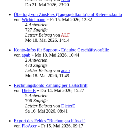
Do 21. Mai 2026, 23:20
Übertrag von ZinsFlex (Tagesgeldkonto) auf Referenzkonto
von
Wichtelmann
»
Fr 15. Mai 2026, 12:32
4
Antworten
727
Zugriffe
Letzter Beitrag
von
ALF
Mo 18. Mai 2026, 14:14
Konto-Infos für Support - Erlaubte Geschäftsvorfälle
von
apab
»
Mo 18. Mai 2026, 10:44
2
Antworten
470
Zugriffe
Letzter Beitrag
von
apab
Mo 18. Mai 2026, 11:49
Rechnungskonto Zahlung per Lastschrift
von
DieterE
»
Do 14. Mai 2026, 15:27
5
Antworten
796
Zugriffe
Letzter Beitrag
von
DieterE
Sa 16. Mai 2026, 08:41
Export des Feldes "Buchungsschlüssel"
von
FloAcer
»
Fr 15. Mai 2026, 09:17