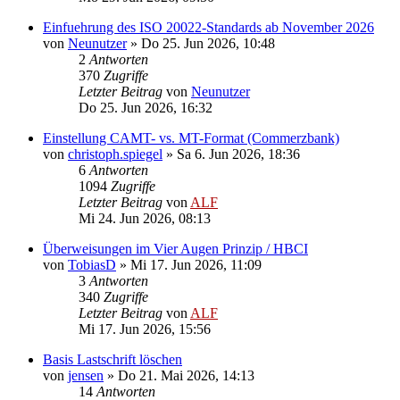
Einfuehrung des ISO 20022-Standards ab November 2026
von
Neunutzer
»
Do 25. Jun 2026, 10:48
2
Antworten
370
Zugriffe
Letzter Beitrag
von
Neunutzer
Do 25. Jun 2026, 16:32
Einstellung CAMT- vs. MT-Format (Commerzbank)
von
christoph.spiegel
»
Sa 6. Jun 2026, 18:36
6
Antworten
1094
Zugriffe
Letzter Beitrag
von
ALF
Mi 24. Jun 2026, 08:13
Überweisungen im Vier Augen Prinzip / HBCI
von
TobiasD
»
Mi 17. Jun 2026, 11:09
3
Antworten
340
Zugriffe
Letzter Beitrag
von
ALF
Mi 17. Jun 2026, 15:56
Basis Lastschrift löschen
von
jensen
»
Do 21. Mai 2026, 14:13
14
Antworten