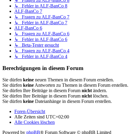
↳ Fragen zu ALF-BanCo 8
↳ Fehler in ALF-BanCo 8
ALF-BanCo 7
↳ Fragen zu ALF-BanCo 7
↳ Fehler in ALF-BanCo 7
ALF-BanCo 6
↳ Fragen zu ALF-BanCo 6
↳ Fehler in ALF-BanCo 6
↳ Beta-Tester gesucht
↳ Fragen zu ALF-BanCo 4
↳ Fehler in ALF-BanCo 4
Berechtigungen in diesem Forum
Sie dürfen
keine
neuen Themen in diesem Forum erstellen.
Sie dürfen
keine
Antworten zu Themen in diesem Forum erstellen.
Sie dürfen Ihre Beiträge in diesem Forum
nicht
ändern.
Sie dürfen Ihre Beiträge in diesem Forum
nicht
löschen.
Sie dürfen
keine
Dateianhänge in diesem Forum erstellen.
Foren-Übersicht
Alle Zeiten sind
UTC+02:00
Alle Cookies löschen
Powered by
phpBB
® Forum Software © phpBB Limited