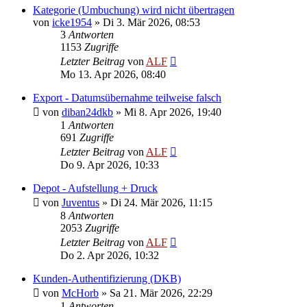
Kategorie (Umbuchung) wird nicht übertragen
von
icke1954
»
Di 3. Mär 2026, 08:53
3
Antworten
1153
Zugriffe
Letzter Beitrag
von
ALF
Mo 13. Apr 2026, 08:40
Export - Datumsübernahme teilweise falsch
von
diban24dkb
»
Mi 8. Apr 2026, 19:40
1
Antworten
691
Zugriffe
Letzter Beitrag
von
ALF
Do 9. Apr 2026, 10:33
Depot - Aufstellung + Druck
von
Juventus
»
Di 24. Mär 2026, 11:15
8
Antworten
2053
Zugriffe
Letzter Beitrag
von
ALF
Do 2. Apr 2026, 10:32
Kunden-Authentifizierung (DKB)
von
McHorb
»
Sa 21. Mär 2026, 22:29
1
Antworten