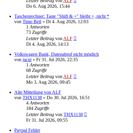
Letzter Beitrag
von
ALF
Do 6. Aug 2026, 15:44
Taschenrechner: Taste "Shift & +" bleibt +, nicht *
von
Timo Beil
»
Di 4. Aug 2026, 12:03
1
Antworten
73
Zugriffe
Letzter Beitrag
von
ALF
Di 4. Aug 2026, 14:13
Volkswagen Bank, Datenabruf nicht möglich
von
jacqi
»
Fr 31. Jul 2026, 22:35
1
Antworten
68
Zugriffe
Letzter Beitrag
von
ALF
Mo 3. Aug 2026, 09:45
Alte Mitteilung von ALF
von
THX1138
»
Do 30. Jul 2026, 16:51
4
Antworten
184
Zugriffe
Letzter Beitrag
von
THX1138
Fr 31. Jul 2026, 09:55
Paypal Fehler