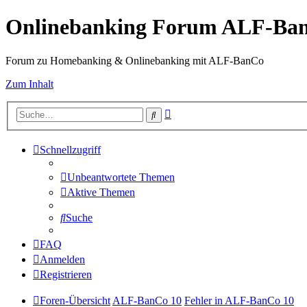
Onlinebanking Forum ALF-Ba
Forum zu Homebanking & Onlinebanking mit ALF-BanCo
Zum Inhalt
Erweiterte
Suche
Suche
Schnellzugriff
Unbeantwortete Themen
Aktive Themen
Suche
FAQ
Anmelden
Registrieren
Foren-Übersicht
ALF-BanCo 10
Fehler in ALF-BanCo 10