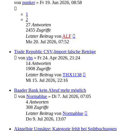
von
punker
»
Fr 19. Jun 2026, 08:58
1
2
27
Antworten
2455
Zugriffe
Letzter Beitrag
von
ALF
Mo 20. Jul 2026, 07:52
Trade Republic CSV-Import falsche Beträge
von
vbs
»
Fr 24. Apr 2026, 21:24
14
Antworten
1908
Zugriffe
Letzter Beitrag
von
THX1138
Mi 15. Jul 2026, 22:16
Baader Bank kein Abruf mehr möglich
von
Normablue
»
Di 7. Jul 2026, 07:05
4
Antworten
308
Zugriffe
Letzter Beitrag
von
Normablue
Do 9. Jul 2026, 13:07
Aktuellste Umsätze: Kategorie fehlt bei Splitbuchungen