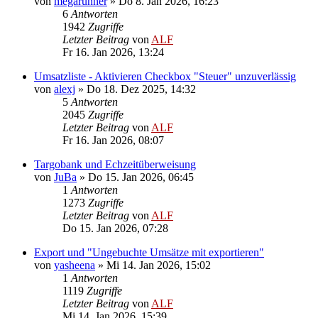
von
megarunner
»
Do 8. Jan 2026, 16:23
6
Antworten
1942
Zugriffe
Letzter Beitrag
von
ALF
Fr 16. Jan 2026, 13:24
Umsatzliste - Aktivieren Checkbox "Steuer" unzuverlässig
von
alexj
»
Do 18. Dez 2025, 14:32
5
Antworten
2045
Zugriffe
Letzter Beitrag
von
ALF
Fr 16. Jan 2026, 08:07
Targobank und Echzeitüberweisung
von
JuBa
»
Do 15. Jan 2026, 06:45
1
Antworten
1273
Zugriffe
Letzter Beitrag
von
ALF
Do 15. Jan 2026, 07:28
Export und "Ungebuchte Umsätze mit exportieren"
von
yasheena
»
Mi 14. Jan 2026, 15:02
1
Antworten
1119
Zugriffe
Letzter Beitrag
von
ALF
Mi 14. Jan 2026, 15:39