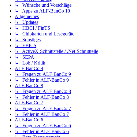
↳ Wünsche und Vorschläge
↳ Apps zu ALF-BanCo 10
Allgemeines
↳ Updates
↳ HBCI / FinTS
↳ Chipkarten und Lesegeräte
↳ Sonstiges
↳ EBICS
↳ ActiveX-Schnittstelle / .Net-Schnitttelle
↳ SEPA
↳ Lob / Kritik
ALF-BanCo 9
↳ Fragen zu ALF-BanCo 9
↳ Fehler in ALF-BanCo 9
ALF-BanCo 8
↳ Fragen zu ALF-BanCo 8
↳ Fehler in ALF-BanCo 8
ALF-BanCo 7
↳ Fragen zu ALF-BanCo 7
↳ Fehler in ALF-BanCo 7
ALF-BanCo 6
↳ Fragen zu ALF-BanCo 6
↳ Fehler in ALF-BanCo 6