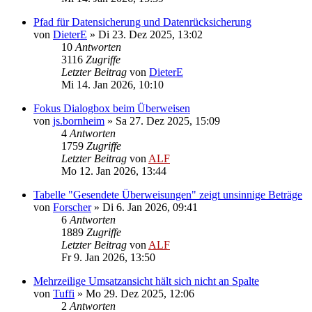
Pfad für Datensicherung und Datenrücksicherung
von
DieterE
»
Di 23. Dez 2025, 13:02
10
Antworten
3116
Zugriffe
Letzter Beitrag
von
DieterE
Mi 14. Jan 2026, 10:10
Fokus Dialogbox beim Überweisen
von
js.bornheim
»
Sa 27. Dez 2025, 15:09
4
Antworten
1759
Zugriffe
Letzter Beitrag
von
ALF
Mo 12. Jan 2026, 13:44
Tabelle "Gesendete Überweisungen" zeigt unsinnige Beträge
von
Forscher
»
Di 6. Jan 2026, 09:41
6
Antworten
1889
Zugriffe
Letzter Beitrag
von
ALF
Fr 9. Jan 2026, 13:50
Mehrzeilige Umsatzansicht hält sich nicht an Spalte
von
Tuffi
»
Mo 29. Dez 2025, 12:06
2
Antworten