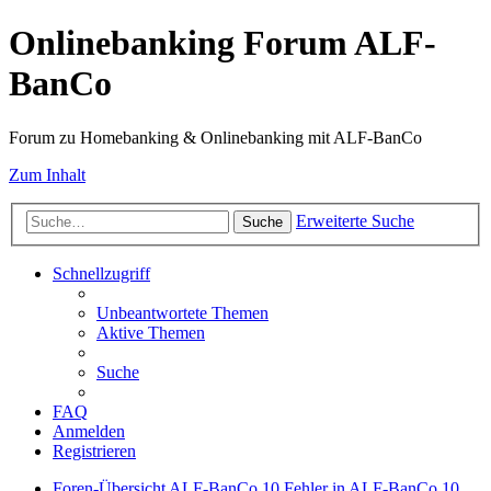
Onlinebanking Forum ALF-
BanCo
Forum zu Homebanking & Onlinebanking mit ALF-BanCo
Zum Inhalt
Erweiterte Suche
Suche
Schnellzugriff
Unbeantwortete Themen
Aktive Themen
Suche
FAQ
Anmelden
Registrieren
Foren-Übersicht
ALF-BanCo 10
Fehler in ALF-BanCo 10