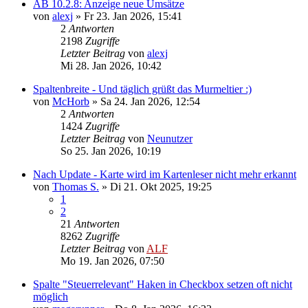
AB 10.2.8: Anzeige neue Umsätze
von
alexj
»
Fr 23. Jan 2026, 15:41
2
Antworten
2198
Zugriffe
Letzter Beitrag
von
alexj
Mi 28. Jan 2026, 10:42
Spaltenbreite - Und täglich grüßt das Murmeltier :)
von
McHorb
»
Sa 24. Jan 2026, 12:54
2
Antworten
1424
Zugriffe
Letzter Beitrag
von
Neunutzer
So 25. Jan 2026, 10:19
Nach Update - Karte wird im Kartenleser nicht mehr erkannt
von
Thomas S.
»
Di 21. Okt 2025, 19:25
1
2
21
Antworten
8262
Zugriffe
Letzter Beitrag
von
ALF
Mo 19. Jan 2026, 07:50
Spalte "Steuerrelevant" Haken in Checkbox setzen oft nicht
möglich