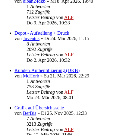
von
diban24dkb
»
Mi 8. Apr 2026, 19:40
1
Antworten
712
Zugriffe
Letzter Beitrag
von
ALF
Do 9. Apr 2026, 10:33
Depot - Aufstellung + Druck
von
Juventus
»
Di 24. Mär 2026, 11:15
8
Antworten
2092
Zugriffe
Letzter Beitrag
von
ALF
Do 2. Apr 2026, 10:32
Kunden-Authentifizierung (DKB)
von
McHorb
»
Sa 21. Mär 2026, 22:29
1
Antworten
758
Zugriffe
Letzter Beitrag
von
ALF
Mo 23. Mär 2026, 08:01
Grafik auf Übersichtsseite
von
BerBis
»
Di 25. Nov 2025, 12:33
7
Antworten
3213
Zugriffe
Letzter Beitrag
von
ALF
Do 12. Mär 2026, 11:56