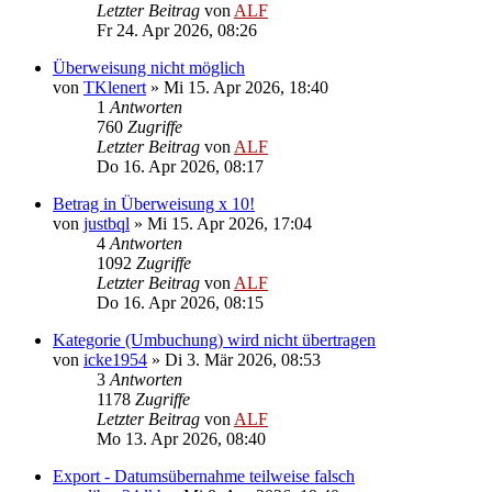
Letzter Beitrag
von
ALF
Fr 24. Apr 2026, 08:26
Überweisung nicht möglich
von
TKlenert
»
Mi 15. Apr 2026, 18:40
1
Antworten
760
Zugriffe
Letzter Beitrag
von
ALF
Do 16. Apr 2026, 08:17
Betrag in Überweisung x 10!
von
justbql
»
Mi 15. Apr 2026, 17:04
4
Antworten
1092
Zugriffe
Letzter Beitrag
von
ALF
Do 16. Apr 2026, 08:15
Kategorie (Umbuchung) wird nicht übertragen
von
icke1954
»
Di 3. Mär 2026, 08:53
3
Antworten
1178
Zugriffe
Letzter Beitrag
von
ALF
Mo 13. Apr 2026, 08:40
Export - Datumsübernahme teilweise falsch