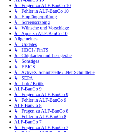
↳ Fragen zu ALF-BanCo 10
↳ Fehler in ALF-BanCo 10
↳ Empfängerprüfung
↳ Screenscraping
↳ Wünsche und Vorschläge
↳ Apps zu ALF-BanCo 10
Allgemeines
↳ Updates
↳ HBCI / FinTS
↳ Chipkarten und Lesegeräte
↳ Sonstiges
↳ EBICS
↳ ActiveX-Schnittstelle / .Net-Schnitttelle
↳ SEPA
↳ Lob / Kritik
ALF-BanCo 9
↳ Fragen zu ALF-BanCo 9
↳ Fehler in ALF-BanCo 9
ALF-BanCo 8
↳ Fragen zu ALF-BanCo 8
↳ Fehler in ALF-BanCo 8
ALF-BanCo 7
↳ Fragen zu ALF-BanCo 7