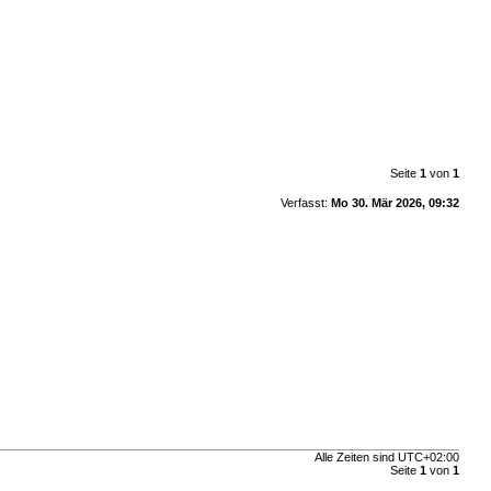
Seite
1
von
1
Verfasst:
Mo 30. Mär 2026, 09:32
Alle Zeiten sind
UTC+02:00
Seite
1
von
1