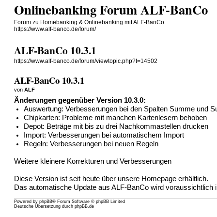
Onlinebanking Forum ALF-BanCo
Forum zu Homebanking & Onlinebanking mit ALF-BanCo
https://www.alf-banco.de/forum/
ALF-BanCo 10.3.1
https://www.alf-banco.de/forum/viewtopic.php?t=14502
ALF-BanCo 10.3.1
von
ALF
Änderungen gegenüber Version 10.3.0:
Auswertung: Verbesserungen bei den Spalten Summe und
Chipkarten: Probleme mit manchen Kartenlesern behoben
Depot: Beträge mit bis zu drei Nachkommastellen drucken
Import: Verbesserungen bei automatischem Import
Regeln: Verbesserungen bei neuen Regeln
Weitere kleinere Korrekturen und Verbesserungen
Diese Version ist seit heute über unsere Homepage erhältlich.
Das automatische Update aus ALF-BanCo wird voraussichtlich in 
Powered by
phpBB
® Forum Software © phpBB Limited
Deutsche Übersetzung durch
phpBB.de