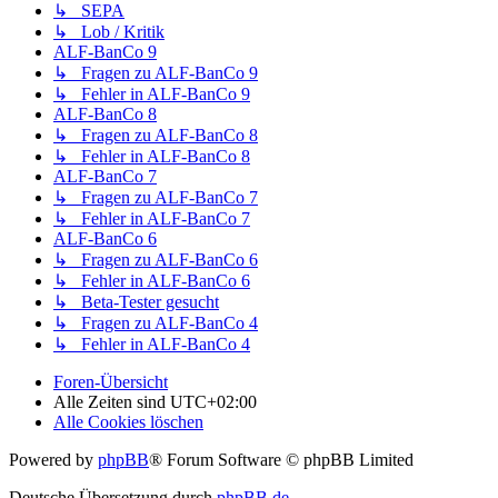
↳ SEPA
↳ Lob / Kritik
ALF-BanCo 9
↳ Fragen zu ALF-BanCo 9
↳ Fehler in ALF-BanCo 9
ALF-BanCo 8
↳ Fragen zu ALF-BanCo 8
↳ Fehler in ALF-BanCo 8
ALF-BanCo 7
↳ Fragen zu ALF-BanCo 7
↳ Fehler in ALF-BanCo 7
ALF-BanCo 6
↳ Fragen zu ALF-BanCo 6
↳ Fehler in ALF-BanCo 6
↳ Beta-Tester gesucht
↳ Fragen zu ALF-BanCo 4
↳ Fehler in ALF-BanCo 4
Foren-Übersicht
Alle Zeiten sind
UTC+02:00
Alle Cookies löschen
Powered by
phpBB
® Forum Software © phpBB Limited
Deutsche Übersetzung durch
phpBB.de