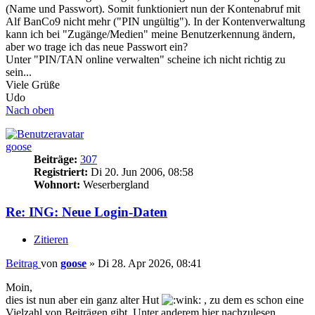
(Name und Passwort). Somit funktioniert nun der Kontenabruf mit
Alf BanCo9 nicht mehr ("PIN ungültig"). In der Kontenverwaltung
kann ich bei "Zugänge/Medien" meine Benutzerkennung ändern,
aber wo trage ich das neue Passwort ein?
Unter "PIN/TAN online verwalten" scheine ich nicht richtig zu
sein...
Viele Grüße
Udo
Nach oben
goose
Beiträge:
307
Registriert:
Di 20. Jun 2006, 08:58
Wohnort:
Weserbergland
Re: ING: Neue Login-Daten
Zitieren
Beitrag
von
goose
»
Di 28. Apr 2026, 08:41
Moin,
dies ist nun aber ein ganz alter Hut
, zu dem es schon eine
Vielzahl von Beiträgen gibt. Unter anderem hier nachzulesen