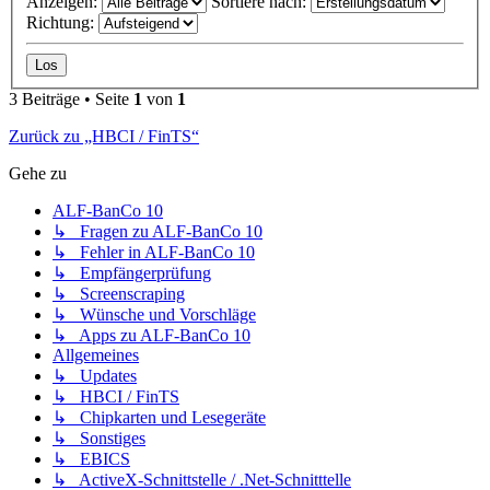
Anzeigen:
Sortiere nach:
Richtung:
3 Beiträge • Seite
1
von
1
Zurück zu „HBCI / FinTS“
Gehe zu
ALF-BanCo 10
↳ Fragen zu ALF-BanCo 10
↳ Fehler in ALF-BanCo 10
↳ Empfängerprüfung
↳ Screenscraping
↳ Wünsche und Vorschläge
↳ Apps zu ALF-BanCo 10
Allgemeines
↳ Updates
↳ HBCI / FinTS
↳ Chipkarten und Lesegeräte
↳ Sonstiges
↳ EBICS
↳ ActiveX-Schnittstelle / .Net-Schnitttelle