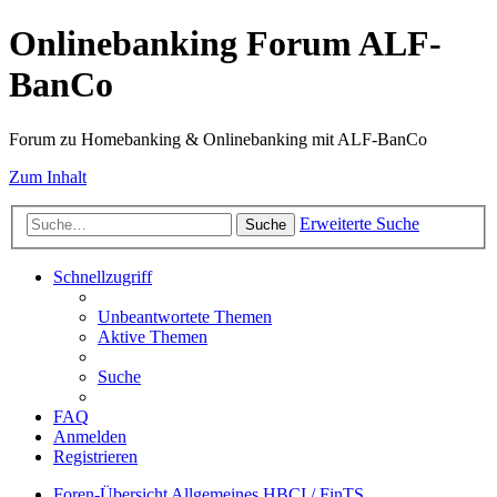
Onlinebanking Forum ALF-
BanCo
Forum zu Homebanking & Onlinebanking mit ALF-BanCo
Zum Inhalt
Erweiterte Suche
Suche
Schnellzugriff
Unbeantwortete Themen
Aktive Themen
Suche
FAQ
Anmelden
Registrieren
Foren-Übersicht
Allgemeines
HBCI / FinTS