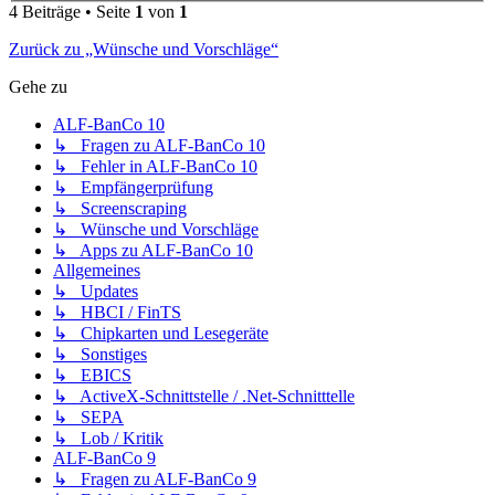
4 Beiträge • Seite
1
von
1
Zurück zu „Wünsche und Vorschläge“
Gehe zu
ALF-BanCo 10
↳ Fragen zu ALF-BanCo 10
↳ Fehler in ALF-BanCo 10
↳ Empfängerprüfung
↳ Screenscraping
↳ Wünsche und Vorschläge
↳ Apps zu ALF-BanCo 10
Allgemeines
↳ Updates
↳ HBCI / FinTS
↳ Chipkarten und Lesegeräte
↳ Sonstiges
↳ EBICS
↳ ActiveX-Schnittstelle / .Net-Schnitttelle
↳ SEPA
↳ Lob / Kritik
ALF-BanCo 9
↳ Fragen zu ALF-BanCo 9