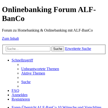
Onlinebanking Forum ALF-
BanCo
Forum zu Homebanking & Onlinebanking mit ALF-BanCo
Zum Inhalt
Erweiterte Suche
Suche
Schnellzugriff
Unbeantwortete Themen
Aktive Themen
Suche
FAQ
Anmelden
Registrieren
Foren-Übersicht
ALF-BanCo 10
Wünsche und Vorschläge