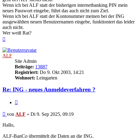
Wenn ich bei ALF statt der bisherigen internetbanking PIN mein
neues Passwort eingebe, führt das auch nicht zum Ziel.
Wenn ich bei ALF statt der Kontonummer meinen bei der ING
ausgewählten neuen Benutzernamen eingebe, funktioniert das leider
auch nicht.
Wer weiß Rat?
Nach
oben
ALF
Site Admin
Beiträge:
13887
Registriert:
Do 9. Okt 2003, 14:21
Wohnort:
Leingarten
Re: ING - neues Anmeldeverfahren ?
Zitieren
Beitrag
von
ALF
»
Di 9. Sep 2025, 09:19
Hallo,
ALF-BanCo übermittelt die Daten an die ING.