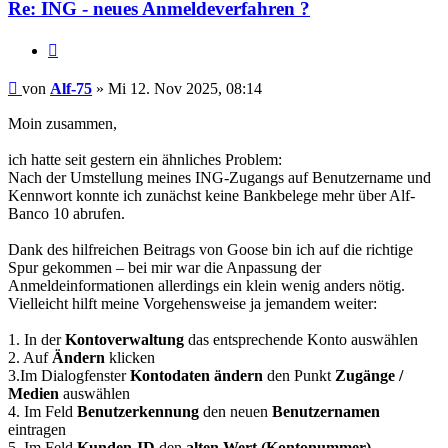
Re: ING - neues Anmeldeverfahren ?
Zitieren
Beitrag
von
Alf-75
»
Mi 12. Nov 2025, 08:14
Moin zusammen,
ich hatte seit gestern ein ähnliches Problem:
Nach der Umstellung meines ING-Zugangs auf Benutzername und
Kennwort konnte ich zunächst keine Bankbelege mehr über Alf-
Banco 10 abrufen.
Dank des hilfreichen Beitrags von Goose bin ich auf die richtige
Spur gekommen – bei mir war die Anpassung der
Anmeldeinformationen allerdings ein klein wenig anders nötig.
Vielleicht hilft meine Vorgehensweise ja jemandem weiter:
1. In der
Kontoverwaltung
das entsprechende Konto auswählen
2. Auf
Ändern
klicken
3.Im Dialogfenster
Kontodaten ändern
den Punkt
Zugänge /
Medien
auswählen
4. Im Feld
Benutzerkennung
den neuen
Benutzernamen
eintragen
5. Im Feld
Kunden-ID
den
alten Wert (Kontonummer)