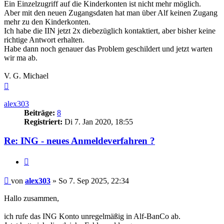
Ein Einzelzugriff auf die Kinderkonten ist nicht mehr möglich.
Aber mit den neuen Zugangsdaten hat man über Alf keinen Zugang
mehr zu den Kinderkonten.
Ich habe die IIN jetzt 2x diebezüglich kontaktiert, aber bisher keine
richtige Antwort erhalten.
Habe dann noch genauer das Problem geschildert und jetzt warten
wir ma ab.
V. G. Michael
Nach
oben
alex303
Beiträge:
8
Registriert:
Di 7. Jan 2020, 18:55
Re: ING - neues Anmeldeverfahren ?
Zitieren
Beitrag
von
alex303
»
So 7. Sep 2025, 22:34
Hallo zusammen,
ich rufe das ING Konto unregelmäßig in Alf-BanCo ab.