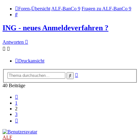
Foren-Übersicht
ALF-BanCo 9
Fragen zu ALF-BanCo 9
Suche
ING - neues Anmeldeverfahren ?
Antworten
Druckansicht
Erweiterte
Suche
Suche
40 Beiträge
Vorherige
1
2
3
Nächste
ALF