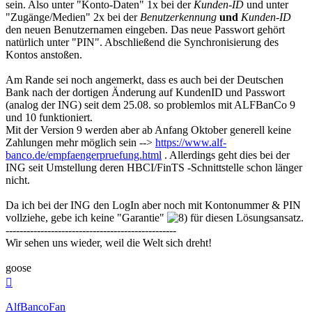
sein. Also unter "Konto-Daten" 1x bei der
Kunden-ID
und unter
"Zugänge/Medien" 2x bei der
Benutzerkennung
und
Kunden-ID
den neuen Benutzernamen eingeben. Das neue Passwort gehört
natürlich unter "PIN". Abschließend die Synchronisierung des
Kontos anstoßen.
Am Rande sei noch angemerkt, dass es auch bei der Deutschen
Bank nach der dortigen Änderung auf KundenID und Passwort
(analog der ING) seit dem 25.08. so problemlos mit ALFBanCo 9
und 10 funktioniert.
Mit der Version 9 werden aber ab Anfang Oktober generell keine
Zahlungen mehr möglich sein -->
https://www.alf-
banco.de/empfaengerpruefung.html
. Allerdings geht dies bei der
ING seit Umstellung deren HBCI/FinTS -Schnittstelle schon länger
nicht.
Da ich bei der ING den LogIn aber noch mit Kontonummer & PIN
vollziehe, gebe ich keine "Garantie"
für diesen Lösungsansatz.
-------------------------------------------------
Wir sehen uns wieder, weil die Welt sich dreht!
goose
Nach
oben
AlfBancoFan