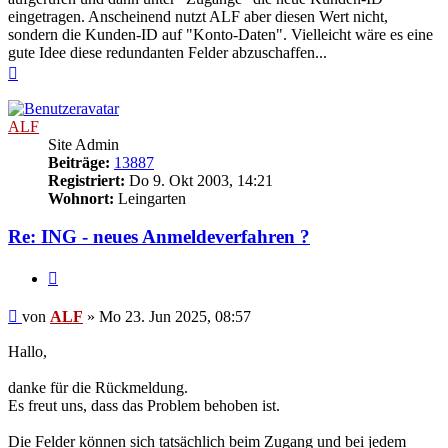
eingetragen. Anscheinend nutzt ALF aber diesen Wert nicht,
sondern die Kunden-ID auf "Konto-Daten". Vielleicht wäre es eine
gute Idee diese redundanten Felder abzuschaffen...
Nach
oben
ALF
Site Admin
Beiträge:
13887
Registriert:
Do 9. Okt 2003, 14:21
Wohnort:
Leingarten
Re: ING - neues Anmeldeverfahren ?
Zitieren
Beitrag
von
ALF
»
Mo 23. Jun 2025, 08:57
Hallo,
danke für die Rückmeldung.
Es freut uns, dass das Problem behoben ist.
Die Felder können sich tatsächlich beim Zugang und bei jedem