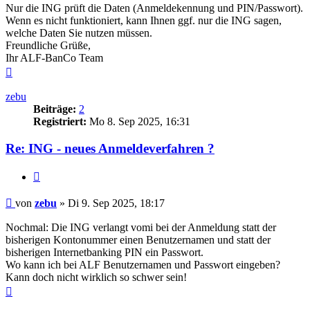
Nur die ING prüft die Daten (Anmeldekennung und PIN/Passwort).
Wenn es nicht funktioniert, kann Ihnen ggf. nur die ING sagen,
welche Daten Sie nutzen müssen.
Freundliche Grüße,
Ihr ALF-BanCo Team
Nach
oben
zebu
Beiträge:
2
Registriert:
Mo 8. Sep 2025, 16:31
Re: ING - neues Anmeldeverfahren ?
Zitieren
Beitrag
von
zebu
»
Di 9. Sep 2025, 18:17
Nochmal: Die ING verlangt vomi bei der Anmeldung statt der
bisherigen Kontonummer einen Benutzernamen und statt der
bisherigen Internetbanking PIN ein Passwort.
Wo kann ich bei ALF Benutzernamen und Passwort eingeben?
Kann doch nicht wirklich so schwer sein!
Nach
oben