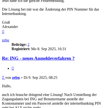
Jetzt hatte ich die gleiche Fehlermeldung.
Die Lösung bei mir war die Änderung der PIN Nummer für das
Internetbanking.
Gruß
Alexander
Nach
oben
zebu
Beiträge:
2
Registriert:
Mo 8. Sep 2025, 16:31
Re: ING - neues Anmeldeverfahren ?
Zitieren
Beitrag
von
zebu
»
Di 9. Sep 2025, 08:25
Hallo,
auch ich brauche dringend eine Lösung! Nach Umstellung der
Zugangsdaten bei ING auf Benutzername anstelle der
Kontonummer und ein Passwort anstelle der internetbanking PIN
geht bei ALF nichts mehr.