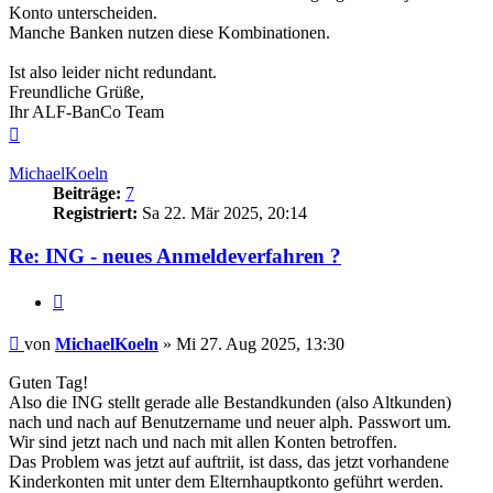
Konto unterscheiden.
Manche Banken nutzen diese Kombinationen.
Ist also leider nicht redundant.
Freundliche Grüße,
Ihr ALF-BanCo Team
Nach
oben
MichaelKoeln
Beiträge:
7
Registriert:
Sa 22. Mär 2025, 20:14
Re: ING - neues Anmeldeverfahren ?
Zitieren
Beitrag
von
MichaelKoeln
»
Mi 27. Aug 2025, 13:30
Guten Tag!
Also die ING stellt gerade alle Bestandkunden (also Altkunden)
nach und nach auf Benutzername und neuer alph. Passwort um.
Wir sind jetzt nach und nach mit allen Konten betroffen.
Das Problem was jetzt auf auftriit, ist dass, das jetzt vorhandene
Kinderkonten mit unter dem Elternhauptkonto geführt werden.