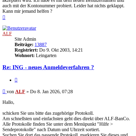
akzeptiert wird. Ich habe es mit dem neuen Benutzernamen und
auch mit der Kontonummer probiert. Leider hat nichts geklappt.
Kann mir jemand helfen ?
Nach
oben
ALF
Site Admin
Beiträge:
13887
Registriert:
Do 9. Okt 2003, 14:21
Wohnort:
Leingarten
Re: ING - neues Anmeldeverfahren ?
Zitieren
Beitrag
von
ALF
»
Do 8. Jan 2026, 07:28
Hallo,
schicken Sie uns bitte das zugehörige Protokoll.
Am schnellsten und einfachsten geht dies direkt über ALF-BanCo.
Alle Protokolle finden Sie unter dem Menüpunkt "Hilfe >
Sendeprotokolle" nach Datum und Uhrzeit sortiert.
Suchen Sie dort das passende Protokoll, markieren Sie dieses und