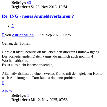
Beiträge:
63
Registriert:
Sa 23. Nov 2013, 12:54
Re: ING - neues Anmeldeverfahren ?
Zitieren
Beitrag
von
AlfBancoFan
»
Di 9. Sep 2025, 21:25
Genau, der Tonfall.
Geht Alf nicht, benutzt du mal eben den direkten Online-Zugang.
Die vorliegenenden Daten kannst du nämlich auch noch in 4
Wochen abholen.
Es ist alles nicht lebensnotwendig.
Alternativ richtest du einen zweites Konto mit dem gleichen Konto
nach Anleitung ein. Dort kannst du dann probieren.
Nach
oben
Alf-75
Beiträge:
1
Registriert:
Mi 12. Nov 2025, 07:56