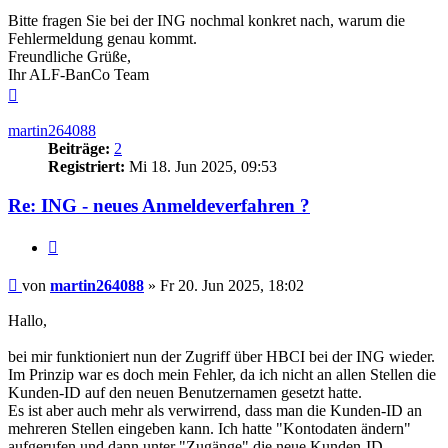
Bitte fragen Sie bei der ING nochmal konkret nach, warum die
Fehlermeldung genau kommt.
Freundliche Grüße,
Ihr ALF-BanCo Team
Nach
oben
martin264088
Beiträge:
2
Registriert:
Mi 18. Jun 2025, 09:53
Re: ING - neues Anmeldeverfahren ?
Zitieren
Beitrag
von
martin264088
»
Fr 20. Jun 2025, 18:02
Hallo,
bei mir funktioniert nun der Zugriff über HBCI bei der ING wieder.
Im Prinzip war es doch mein Fehler, da ich nicht an allen Stellen die
Kunden-ID auf den neuen Benutzernamen gesetzt hatte.
Es ist aber auch mehr als verwirrend, dass man die Kunden-ID an
mehreren Stellen eingeben kann. Ich hatte "Kontodaten ändern"
aufgerufen und dann unter "Zugänge" die neue Kunden-ID