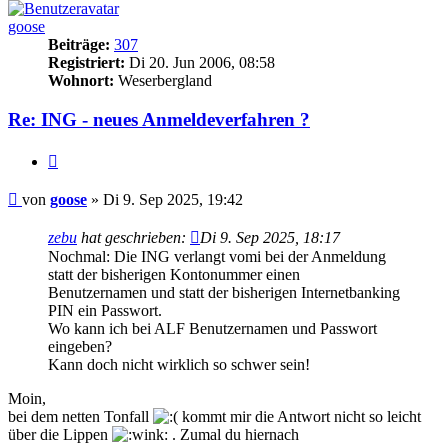
goose
Beiträge:
307
Registriert:
Di 20. Jun 2006, 08:58
Wohnort:
Weserbergland
Re: ING - neues Anmeldeverfahren ?
Zitieren
Beitrag
von
goose
»
Di 9. Sep 2025, 19:42
zebu
hat geschrieben:
Di 9. Sep 2025, 18:17
Nochmal: Die ING verlangt vomi bei der Anmeldung
statt der bisherigen Kontonummer einen
Benutzernamen und statt der bisherigen Internetbanking
PIN ein Passwort.
Wo kann ich bei ALF Benutzernamen und Passwort
eingeben?
Kann doch nicht wirklich so schwer sein!
Moin,
bei dem netten Tonfall
kommt mir die Antwort nicht so leicht
über die Lippen
. Zumal du hiernach