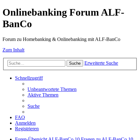
Onlinebanking Forum ALF-
BanCo
Forum zu Homebanking & Onlinebanking mit ALF-BanCo
Zum Inhalt
Erweiterte Suche
Suche
Schnellzugriff
Unbeantwortete Themen
Aktive Themen
Suche
FAQ
Anmelden
Registrieren
Foren-Übersicht
ALF-BanCo 10
Fragen zu ALF-BanCo 10