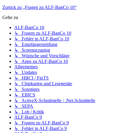
Zurück zu „Fragen zu ALF-BanCo 10“
Gehe zu
ALF-BanCo 10
↳ Fragen zu ALF-BanCo 10
↳ Fehler in ALF-BanCo 10
↳ Empfängerprüfung
↳ Screenscraping
↳ Wünsche und Vorschläge
↳ Apps zu ALF-BanCo 10
Allgemeines
↳ Updates
↳ HBCI / FinTS
↳ Chipkarten und Lesegeräte
↳ Sonstiges
↳ EBICS
↳ ActiveX-Schnittstelle / .Net-Schnitttelle
↳ SEPA
↳ Lob / Kritik
ALF-BanCo 9
↳ Fragen zu ALF-BanCo 9
↳ Fehler in ALF-BanCo 9