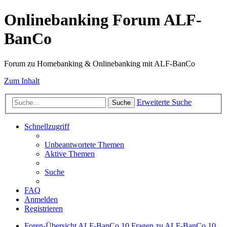
Onlinebanking Forum ALF-
BanCo
Forum zu Homebanking & Onlinebanking mit ALF-BanCo
Zum Inhalt
Erweiterte Suche
Suche
Schnellzugriff
Unbeantwortete Themen
Aktive Themen
Suche
FAQ
Anmelden
Registrieren
Foren-Übersicht
ALF-BanCo 10
Fragen zu ALF-BanCo 10