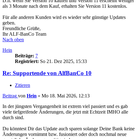
D.h. wenn Sie Version 10 kaufen und Version 11 erscheint weniger
als 3 Monate nach dem Kauf, erhalten Sie Version 11 kostenlos.
Für alle anderen Kunden wird es wieder sehr günstige Updates
geben.
Freundliche Grüße,
Ihr ALF-BanCo Team
Nach oben
Hein
Beiträge:
7
Registriert:
So 21. Dez 2025, 15:33
Re: Supportende von AlfBanCo 10
Zitieren
Beitrag
von
Hein
»
Mo 18. Mai 2026, 12:13
In der jüngsten Vergangenheit ist extrem viel passiert und es gab
viele tiefgreifende Änderungen, die jetzt mit Echtzeit IMHO alle
durch sind.
Du könntest Dir das Update auch sparen solange Deine Bank keine
Änderungen vornimmt bzw. fusioniert oder doch nochmal neue