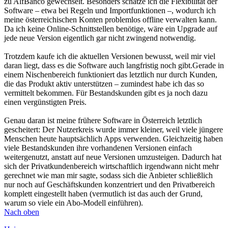
zu AlfBanco gewechselt. Besonders schätze ich die Flexibilität der
Software – etwa bei Regeln und Importfunktionen –, wodurch ich
meine österreichischen Konten problemlos offline verwalten kann.
Da ich keine Online-Schnittstellen benötige, wäre ein Upgrade auf
jede neue Version eigentlich gar nicht zwingend notwendig.
Trotzdem kaufe ich die aktuellen Versionen bewusst, weil mir viel
daran liegt, dass es die Software auch langfristig noch gibt.Gerade in
einem Nischenbereich funktioniert das letztlich nur durch Kunden,
die das Produkt aktiv unterstützen – zumindest habe ich das so
vermittelt bekommen. Für Bestandskunden gibt es ja noch dazu
einen vergünstigten Preis.
Genau daran ist meine frühere Software in Österreich letztlich
gescheitert: Der Nutzerkreis wurde immer kleiner, weil viele jüngere
Menschen heute hauptsächlich Apps verwenden. Gleichzeitig haben
viele Bestandskunden ihre vorhandenen Versionen einfach
weitergenutzt, anstatt auf neue Versionen umzusteigen. Dadurch hat
sich der Privatkundenbereich wirtschaftlich irgendwann nicht mehr
gerechnet wie man mir sagte, sodass sich die Anbieter schließlich
nur noch auf Geschäftskunden konzentriert und den Privatbereich
komplett eingestellt haben (vermutlich ist das auch der Grund,
warum so viele ein Abo-Modell einführen).
Nach oben