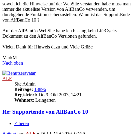
soweit ich die Hinweise auf der WebSite verstanden habe muss man
immer die aktuellste Version von AlfBanCo verwenden, um
durchgehende Funktion sicherzustellen. Wann ist das Support-Ende
von AlfBanCo 10 ?
Auf der AlfBanCo WebSite habe ich bislang kein LifeCycle-
Dokument zu den AlfBanCo Versionen gefunden.
Vielen Dank für Hinweis dazu und Viele Grüße
MarkM
Nach oben
ALF
Site Admin
Beiträge:
13896
Registriert:
Do 9. Okt 2003, 14:21
Wohnort:
Leingarten
Re: Supportende von AlfBanCo 10
Zitieren
Beitrag
von
ALF
»
Di 12. Mai 2026, 07:56