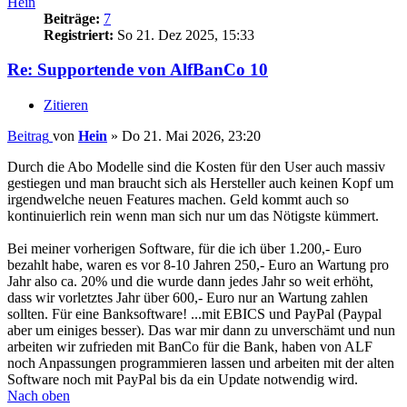
Hein
Beiträge:
7
Registriert:
So 21. Dez 2025, 15:33
Re: Supportende von AlfBanCo 10
Zitieren
Beitrag
von
Hein
»
Do 21. Mai 2026, 23:20
Durch die Abo Modelle sind die Kosten für den User auch massiv
gestiegen und man braucht sich als Hersteller auch keinen Kopf um
irgendwelche neuen Features machen. Geld kommt auch so
kontinuierlich rein wenn man sich nur um das Nötigste kümmert.
Bei meiner vorherigen Software, für die ich über 1.200,- Euro
bezahlt habe, waren es vor 8-10 Jahren 250,- Euro an Wartung pro
Jahr also ca. 20% und die wurde dann jedes Jahr so weit erhöht,
dass wir vorletztes Jahr über 600,- Euro nur an Wartung zahlen
sollten. Für eine Banksoftware! ...mit EBICS und PayPal (Paypal
aber um einiges besser). Das war mir dann zu unverschämt und nun
arbeiten wir zufrieden mit BanCo für die Bank, haben von ALF
noch Anpassungen programmieren lassen und arbeiten mit der alten
Software noch mit PayPal bis da ein Update notwendig wird.
Nach oben