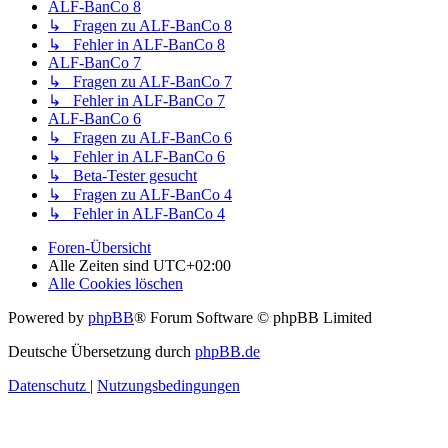
ALF-BanCo 8
↳ Fragen zu ALF-BanCo 8
↳ Fehler in ALF-BanCo 8
ALF-BanCo 7
↳ Fragen zu ALF-BanCo 7
↳ Fehler in ALF-BanCo 7
ALF-BanCo 6
↳ Fragen zu ALF-BanCo 6
↳ Fehler in ALF-BanCo 6
↳ Beta-Tester gesucht
↳ Fragen zu ALF-BanCo 4
↳ Fehler in ALF-BanCo 4
Foren-Übersicht
Alle Zeiten sind
UTC+02:00
Alle Cookies löschen
Powered by
phpBB
® Forum Software © phpBB Limited
Deutsche Übersetzung durch
phpBB.de
Datenschutz
|
Nutzungsbedingungen