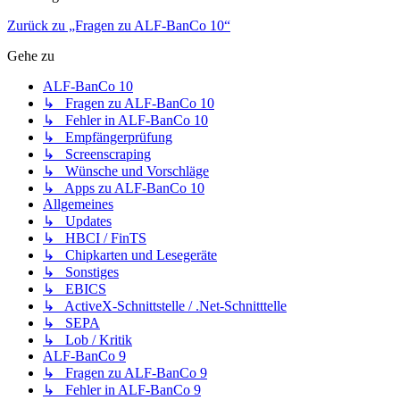
Zurück zu „Fragen zu ALF-BanCo 10“
Gehe zu
ALF-BanCo 10
↳ Fragen zu ALF-BanCo 10
↳ Fehler in ALF-BanCo 10
↳ Empfängerprüfung
↳ Screenscraping
↳ Wünsche und Vorschläge
↳ Apps zu ALF-BanCo 10
Allgemeines
↳ Updates
↳ HBCI / FinTS
↳ Chipkarten und Lesegeräte
↳ Sonstiges
↳ EBICS
↳ ActiveX-Schnittstelle / .Net-Schnitttelle
↳ SEPA
↳ Lob / Kritik
ALF-BanCo 9
↳ Fragen zu ALF-BanCo 9
↳ Fehler in ALF-BanCo 9