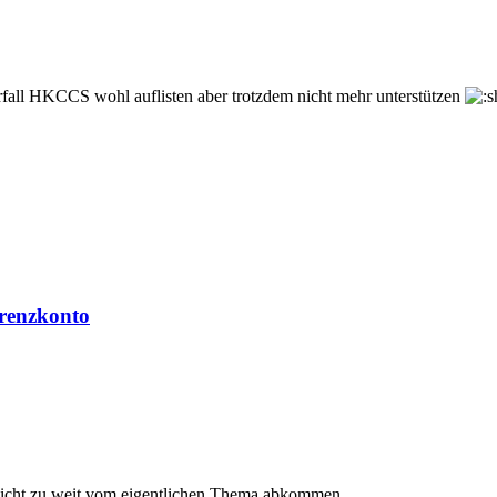
orfall HKCCS wohl auflisten aber trotzdem nicht mehr unterstützen
erenzkonto
 nicht zu weit vom eigentlichen Thema abkommen.