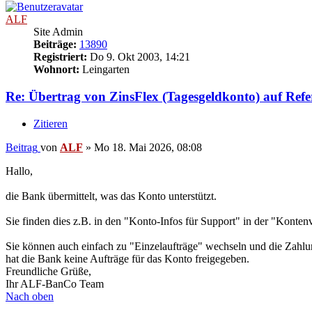
ALF
Site Admin
Beiträge:
13890
Registriert:
Do 9. Okt 2003, 14:21
Wohnort:
Leingarten
Re: Übertrag von ZinsFlex (Tagesgeldkonto) auf Ref
Zitieren
Beitrag
von
ALF
»
Mo 18. Mai 2026, 08:08
Hallo,
die Bank übermittelt, was das Konto unterstützt.
Sie finden dies z.B. in den "Konto-Infos für Support" in der "Konte
Sie können auch einfach zu "Einzelaufträge" wechseln und die Zahlunge
hat die Bank keine Aufträge für das Konto freigegeben.
Freundliche Grüße,
Ihr ALF-BanCo Team
Nach oben