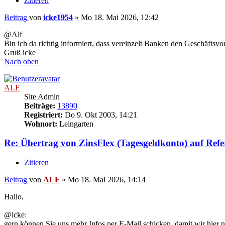
Zitieren
Beitrag
von
icke1954
»
Mo 18. Mai 2026, 12:42
@Alf
Bin ich da richtig informiert, dass vereinzelt Banken den Geschäftsv
Gruß icke
Nach oben
ALF
Site Admin
Beiträge:
13890
Registriert:
Do 9. Okt 2003, 14:21
Wohnort:
Leingarten
Re: Übertrag von ZinsFlex (Tagesgeldkonto) auf Ref
Zitieren
Beitrag
von
ALF
»
Mo 18. Mai 2026, 14:14
Hallo,
@icke:
gern können Sie uns mehr Infos per E-Mail schicken, damit wir hier