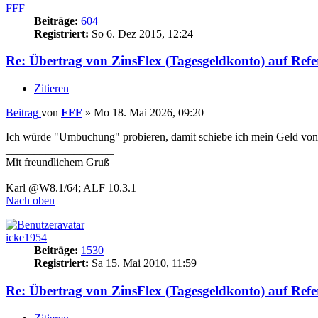
FFF
Beiträge:
604
Registriert:
So 6. Dez 2015, 12:24
Re: Übertrag von ZinsFlex (Tagesgeldkonto) auf Ref
Zitieren
Beitrag
von
FFF
»
Mo 18. Mai 2026, 09:20
Ich würde "Umbuchung" probieren, damit schiebe ich mein Geld von
___________________
Mit freundlichem Gruß
Karl @W8.1/64; ALF 10.3.1
Nach oben
icke1954
Beiträge:
1530
Registriert:
Sa 15. Mai 2010, 11:59
Re: Übertrag von ZinsFlex (Tagesgeldkonto) auf Ref