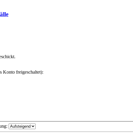
älle
eschickt.
s Konto freigeschaltet):
ung: