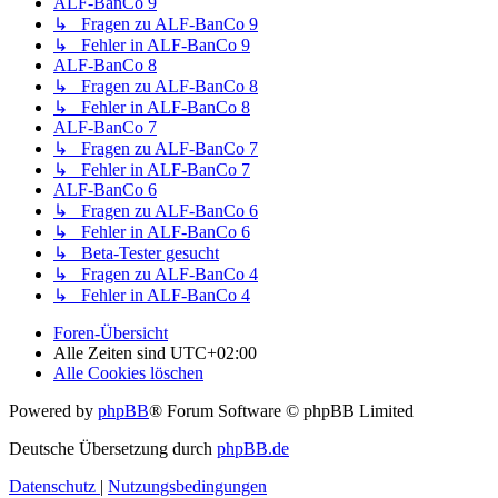
ALF-BanCo 9
↳ Fragen zu ALF-BanCo 9
↳ Fehler in ALF-BanCo 9
ALF-BanCo 8
↳ Fragen zu ALF-BanCo 8
↳ Fehler in ALF-BanCo 8
ALF-BanCo 7
↳ Fragen zu ALF-BanCo 7
↳ Fehler in ALF-BanCo 7
ALF-BanCo 6
↳ Fragen zu ALF-BanCo 6
↳ Fehler in ALF-BanCo 6
↳ Beta-Tester gesucht
↳ Fragen zu ALF-BanCo 4
↳ Fehler in ALF-BanCo 4
Foren-Übersicht
Alle Zeiten sind
UTC+02:00
Alle Cookies löschen
Powered by
phpBB
® Forum Software © phpBB Limited
Deutsche Übersetzung durch
phpBB.de
Datenschutz
|
Nutzungsbedingungen