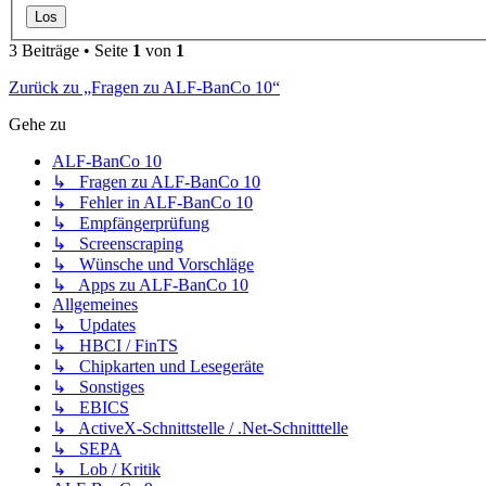
3 Beiträge • Seite
1
von
1
Zurück zu „Fragen zu ALF-BanCo 10“
Gehe zu
ALF-BanCo 10
↳ Fragen zu ALF-BanCo 10
↳ Fehler in ALF-BanCo 10
↳ Empfängerprüfung
↳ Screenscraping
↳ Wünsche und Vorschläge
↳ Apps zu ALF-BanCo 10
Allgemeines
↳ Updates
↳ HBCI / FinTS
↳ Chipkarten und Lesegeräte
↳ Sonstiges
↳ EBICS
↳ ActiveX-Schnittstelle / .Net-Schnitttelle
↳ SEPA
↳ Lob / Kritik