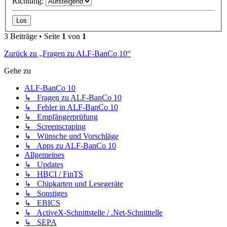
Richtung:
3 Beiträge • Seite
1
von
1
Zurück zu „Fragen zu ALF-BanCo 10“
Gehe zu
ALF-BanCo 10
↳ Fragen zu ALF-BanCo 10
↳ Fehler in ALF-BanCo 10
↳ Empfängerprüfung
↳ Screenscraping
↳ Wünsche und Vorschläge
↳ Apps zu ALF-BanCo 10
Allgemeines
↳ Updates
↳ HBCI / FinTS
↳ Chipkarten und Lesegeräte
↳ Sonstiges
↳ EBICS
↳ ActiveX-Schnittstelle / .Net-Schnitttelle
↳ SEPA