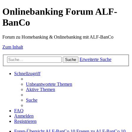
Onlinebanking Forum ALF-
BanCo
Forum zu Homebanking & Onlinebanking mit ALF-BanCo
Zum Inhalt
Erweiterte Suche
Suche
Schnellzugriff
Unbeantwortete Themen
Aktive Themen
Suche
FAQ
Anmelden
Registrieren
Foren-Übersicht
ALF-BanCo 10
Fragen zu ALF-BanCo 10