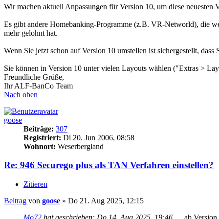
Wir machen aktuell Anpassungen für Version 10, um diese neuesten V
Es gibt andere Homebanking-Programme (z.B. VR-Networld), die wege
mehr gelohnt hat.
Wenn Sie jetzt schon auf Version 10 umstellen ist sichergestellt, d
Sie können in Version 10 unter vielen Layouts wählen ("Extras > Lay
Freundliche Grüße,
Ihr ALF-BanCo Team
Nach oben
goose
Beiträge:
307
Registriert:
Di 20. Jun 2006, 08:58
Wohnort:
Weserbergland
Re: 946 Securego plus als TAN Verfahren einstellen?
Zitieren
Beitrag
von
goose
»
Do 21. Aug 2025, 12:15
Mo72
hat geschrieben:
Do 14. Aug 2025, 19:46
..., ab Versio