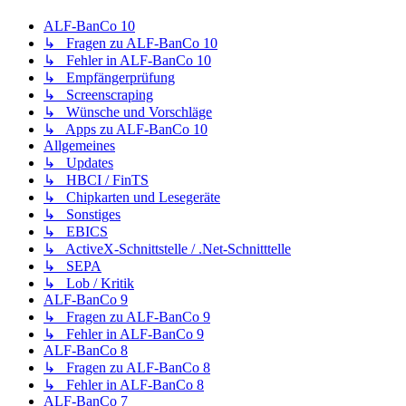
ALF-BanCo 10
↳ Fragen zu ALF-BanCo 10
↳ Fehler in ALF-BanCo 10
↳ Empfängerprüfung
↳ Screenscraping
↳ Wünsche und Vorschläge
↳ Apps zu ALF-BanCo 10
Allgemeines
↳ Updates
↳ HBCI / FinTS
↳ Chipkarten und Lesegeräte
↳ Sonstiges
↳ EBICS
↳ ActiveX-Schnittstelle / .Net-Schnitttelle
↳ SEPA
↳ Lob / Kritik
ALF-BanCo 9
↳ Fragen zu ALF-BanCo 9
↳ Fehler in ALF-BanCo 9
ALF-BanCo 8
↳ Fragen zu ALF-BanCo 8
↳ Fehler in ALF-BanCo 8
ALF-BanCo 7