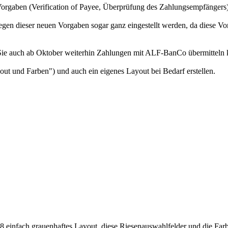
orgaben (Verification of Payee, Überprüfung des Zahlungsempfängers) 
n dieser neuen Vorgaben sogar ganz eingestellt werden, da diese Vor
ass Sie auch ab Oktober weiterhin Zahlungen mit ALF-BanCo übermitteln
out und Farben") und auch ein eigenes Layout bei Bedarf erstellen.
n 8 einfach grauenhaftes Layout, diese Riesenauswahlfelder und die Farb