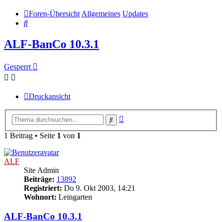
Foren-Übersicht
Allgemeines
Updates
Suche
ALF-BanCo 10.3.1
Gesperrt
Druckansicht
Erweiterte
Suche
Suche
1 Beitrag • Seite
1
von
1
ALF
Site Admin
Beiträge:
13892
Registriert:
Do 9. Okt 2003, 14:21
Wohnort:
Leingarten
ALF-BanCo 10.3.1